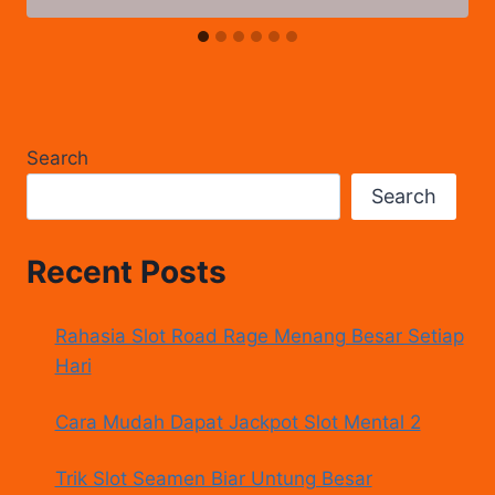
Search
Search
Recent Posts
Rahasia Slot Road Rage Menang Besar Setiap
Hari
Cara Mudah Dapat Jackpot Slot Mental 2
Trik Slot Seamen Biar Untung Besar