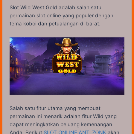
h
a
e
e
k
i
h
a
c
s
l
y
n
a
Slot Wild West Gold adalah salah satu
t
e
s
e
p
e
r
permainan slot online yang populer dengan
s
b
e
g
e
e
tema koboi dan petualangan di barat.
A
o
n
r
p
o
g
a
p
k
e
m
r
Salah satu fitur utama yang membuat
permainan ini menarik adalah fitur Wild yang
dapat meningkatkan peluang kemenangan
Anda. Berikut
SLOT ONLINE ANTI ZONK
akan