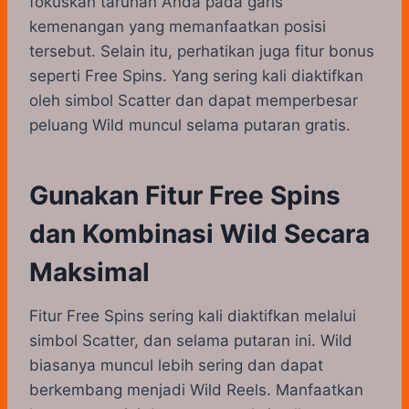
fokuskan taruhan Anda pada garis
kemenangan yang memanfaatkan posisi
tersebut. Selain itu, perhatikan juga fitur bonus
seperti Free Spins. Yang sering kali diaktifkan
oleh simbol Scatter dan dapat memperbesar
peluang Wild muncul selama putaran gratis.
Gunakan Fitur Free Spins
dan Kombinasi Wild Secara
Maksimal
Fitur Free Spins sering kali diaktifkan melalui
simbol Scatter, dan selama putaran ini. Wild
biasanya muncul lebih sering dan dapat
berkembang menjadi Wild Reels. Manfaatkan