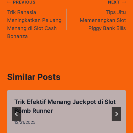
Post
PREVIOUS
NEXT
Trik Rahasia
Tips Jitu
navigation
Meningkatkan Peluang
Memenangkan Slot
Menang di Slot Cash
Piggy Bank Bills
Bonanza
Similar Posts
Trik Efektif Menang Jackpot di Slot
Bomb Runner
12/21/2025