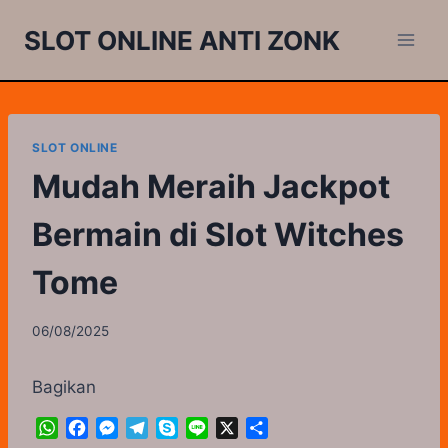
Skip
SLOT ONLINE ANTI ZONK
to
content
SLOT ONLINE
Mudah Meraih Jackpot
Bermain di Slot Witches
Tome
06/08/2025
Bagikan
W
F
M
T
S
L
X
S