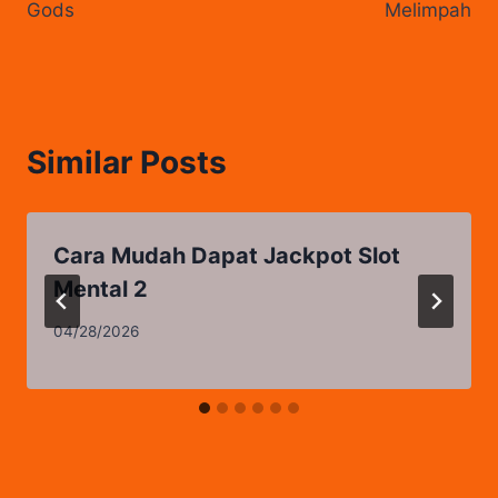
Gods
Melimpah
Similar Posts
Cara Mudah Dapat Jackpot Slot
Mental 2
04/28/2026