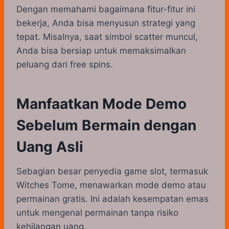
Dengan memahami bagaimana fitur-fitur ini
bekerja, Anda bisa menyusun strategi yang
tepat. Misalnya, saat simbol scatter muncul,
Anda bisa bersiap untuk memaksimalkan
peluang dari free spins.
Manfaatkan Mode Demo
Sebelum Bermain dengan
Uang Asli
Sebagian besar penyedia game slot, termasuk
Witches Tome, menawarkan mode demo atau
permainan gratis. Ini adalah kesempatan emas
untuk mengenal permainan tanpa risiko
kehilangan uang.