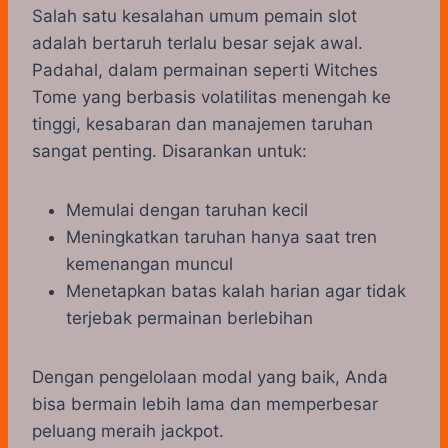
Salah satu kesalahan umum pemain slot
adalah bertaruh terlalu besar sejak awal.
Padahal, dalam permainan seperti Witches
Tome yang berbasis volatilitas menengah ke
tinggi, kesabaran dan manajemen taruhan
sangat penting. Disarankan untuk:
Memulai dengan taruhan kecil
Meningkatkan taruhan hanya saat tren
kemenangan muncul
Menetapkan batas kalah harian agar tidak
terjebak permainan berlebihan
Dengan pengelolaan modal yang baik, Anda
bisa bermain lebih lama dan memperbesar
peluang meraih jackpot.