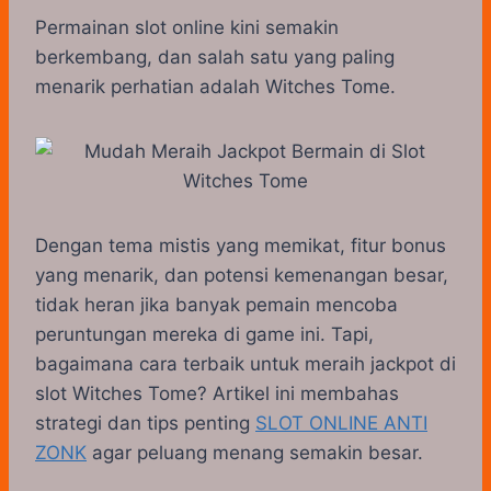
h
a
e
e
k
i
h
a
c
s
l
y
n
a
Permainan slot online kini semakin
t
e
s
e
p
e
r
berkembang, dan salah satu yang paling
s
b
e
g
e
e
menarik perhatian adalah Witches Tome.
A
o
n
r
p
o
g
a
p
k
e
m
r
Dengan tema mistis yang memikat, fitur bonus
yang menarik, dan potensi kemenangan besar,
tidak heran jika banyak pemain mencoba
peruntungan mereka di game ini. Tapi,
bagaimana cara terbaik untuk meraih jackpot di
slot Witches Tome? Artikel ini membahas
strategi dan tips penting
SLOT ONLINE ANTI
ZONK
agar peluang menang semakin besar.