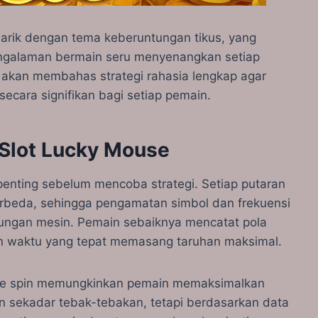
arik dengan tema keberuntungan tikus, yang
engalaman bermain seru menyenangkan setiap
akan membahas strategi rahasia lengkap agar
ecara signifikan bagi setiap pemain.
Slot Lucky Mouse
penting sebelum mencoba strategi. Setiap putaran
beda, sehingga pengamatan simbol dan frekuensi
ngan mesin. Pemain sebaiknya mencatat pola
n waktu yang tepat memasang taruhan maksimal.
free spin memungkinkan pemain memaksimalkan
an sekadar tebak-tebakan, tetapi berdasarkan data