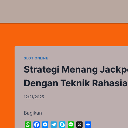
Skip
to
content
SLOT ONLINE
Strategi Menang Jackpo
Dengan Teknik Rahasia
12/21/2025
Bagikan
W
F
M
T
S
L
X
S