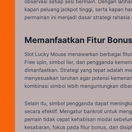
observasi setiap sesi bermain. Dengan latih
kapan peluang jackpot tinggi, serta kapan 
permainan ini menjadi dasar strategi rahasia
Memanfaatkan Fitur Bonus
Slot Lucky Mouse menawarkan berbagai fitur
Free spin, simbol liar, dan pengganda keme
dimanfaatkan. Strategi yang tepat adalah 
menyesuaikan taruhan agar potensi kemenang
kombinasi simbol lebih menguntungkan diban
Selain itu, simbol pengganda dapat meningkat
secara efektif. Mengatur bankroll untuk meng
pemain tidak cepat kehabisan modal sebelu
kesabaran, fokus pada fitur bonus, dan disip