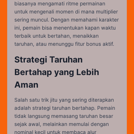
biasanya mengamati ritme permainan
untuk mengenali momen di mana multiplier
sering muncul. Dengan memahami karakter
ini, pemain bisa menentukan kapan waktu
terbaik untuk bertahan, menaikkan
taruhan, atau menunggu fitur bonus aktif.
Strategi Taruhan
Bertahap yang Lebih
Aman
Salah satu trik jitu yang sering diterapkan
adalah strategi taruhan bertahap. Pemain
tidak langsung memasang taruhan besar
sejak awal, melainkan memulai dengan
nominal kecil untuk membaca alur