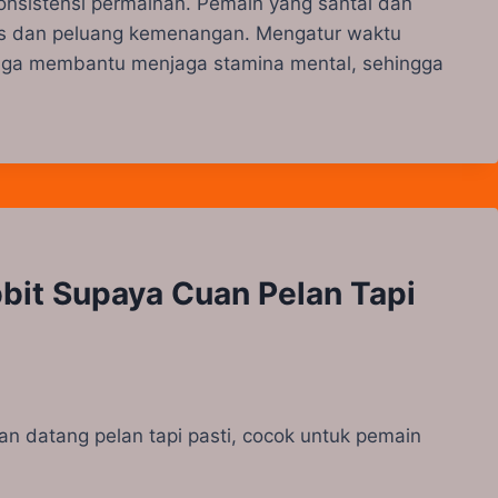
konsistensi permainan. Pemain yang santai dan
us dan peluang kemenangan. Mengatur waktu
juga membantu menjaga stamina mental, sehingga
bbit Supaya Cuan Pelan Tapi
uan datang pelan tapi pasti, cocok untuk pemain