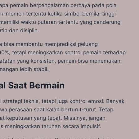
rapa pemain berpengalaman percaya pada pola
-momen tertentu ketika simbol bernilai tinggi
emiliki waktu putaran tertentu yang cenderung
in dan disiplin.
nya bisa membantu memprediksi peluang
00%, tetapi meningkatkan kontrol pemain terhadap
catatan yang konsisten, pemain bisa menemukan
nangan lebih stabil.
l Saat Bermain
trategi teknis, tetapi juga kontrol emosi. Banyak
a perasaan saat kalah berturut-turut. Tetap
t keputusan yang tepat. Misalnya, jangan
us meningkatkan taruhan secara impulsif.