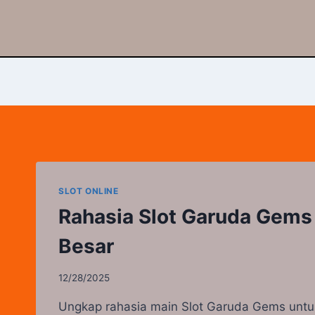
Skip
to
content
SLOT ONLINE
Rahasia Slot Garuda Gems
Besar
12/28/2025
Ungkap rahasia main Slot Garuda Gems untu