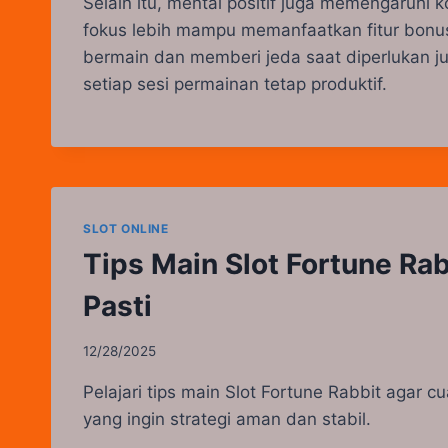
Selain itu, mental positif juga memengaruhi 
fokus lebih mampu memanfaatkan fitur bon
bermain dan memberi jeda saat diperlukan 
setiap sesi permainan tetap produktif.
SLOT ONLINE
Tips Main Slot Fortune Ra
Pasti
12/28/2025
Pelajari tips main Slot Fortune Rabbit agar c
yang ingin strategi aman dan stabil.