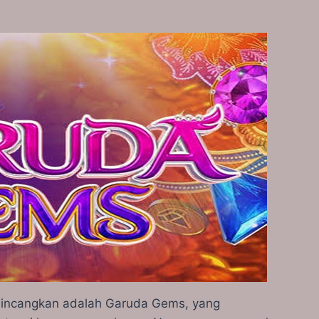
rbincangkan adalah Garuda Gems, yang