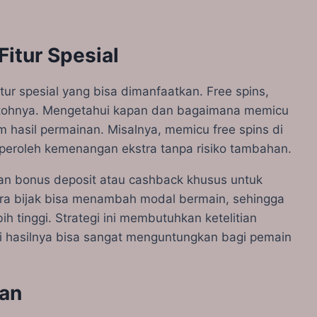
itur Spesial
ur spesial yang bisa dimanfaatkan. Free spins,
ontohnya. Mengetahui kapan dan bagaimana memicu
m hasil permainan. Misalnya, memicu free spins di
roleh kemenangan ekstra tanpa risiko tambahan.
kan bonus deposit atau cashback khusus untuk
ra bijak bisa menambah modal bermain, sehingga
tinggi. Strategi ini membutuhkan ketelitian
i hasilnya bisa sangat menguntungkan bagi pemain
an