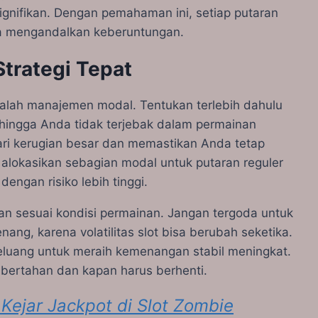
gnifikan. Dengan pemahaman ini, setiap putaran
ya mengandalkan keberuntungan.
trategi Tepat
alah manajemen modal. Tentukan terlebih dahulu
ehingga Anda tidak terjebak dalam permainan
ari kerugian besar dan memastikan Anda tetap
lokasikan sebagian modal untuk putaran reguler
ngan risiko lebih tinggi.
han sesuai kondisi permainan. Jangan tergoda untuk
ang, karena volatilitas slot bisa berubah seketika.
eluang untuk meraih kemenangan stabil meningkat.
 bertahan dan kapan harus berhenti.
 Kejar Jackpot di Slot Zombie