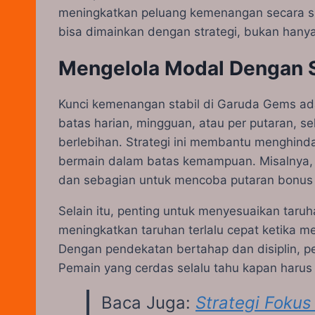
meningkatkan peluang kemenangan secara si
bisa dimainkan dengan strategi, bukan han
Mengelola Modal Dengan S
Kunci kemenangan stabil di Garuda Gems ad
batas harian, mingguan, atau per putaran, s
berlebihan. Strategi ini membantu menghind
bermain dalam batas kemampuan. Misalnya, a
dan sebagian untuk mencoba putaran bonus de
Selain itu, penting untuk menyesuaikan taru
meningkatkan taruhan terlalu cepat ketika men
Dengan pendekatan bertahap dan disiplin, p
Pemain yang cerdas selalu tahu kapan harus
Baca Juga:
Strategi Fokus