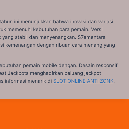
 tahun ini menunjukkan bahwa inovasi dan variasi
tuk memenuhi kebutuhan para pemain. Versi
ik yang stabil dan menyenangkan. S7ementara
si kemenangan dengan ribuan cara menang yang
 kebutuhan pemain mobile dengan. Desain responsif
est Jackpots menghadirkan peluang jackpot
us informasi menarik di
SLOT ONLINE ANTI ZONK
.