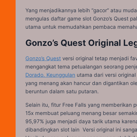
Yang menjadikannya lebih “gacor” atau muda
mengulas daftar game slot Gonzo’s Quest pal
utama untuk memudahkan pembaca memaham
Gonzo’s Quest Original Le
Gonzo’s Quest
versi original tetap menjadi fa
mengangkat tema petualangan seorang penj
Dorado. Keunggulan
utama dari versi original
yang menang akan hancur dan digantikan o
beruntun dalam satu putaran.
Selain itu, fitur Free Falls yang memberikan
15x membuat peluang menang besar semakin t
95,97% juga menjadi daya tarik utama kare
dibandingkan slot lain Versi original ini s