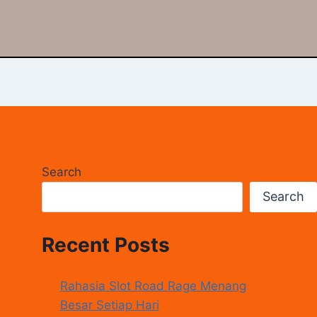
Search
Search
Recent Posts
Rahasia Slot Road Rage Menang
Besar Setiap Hari