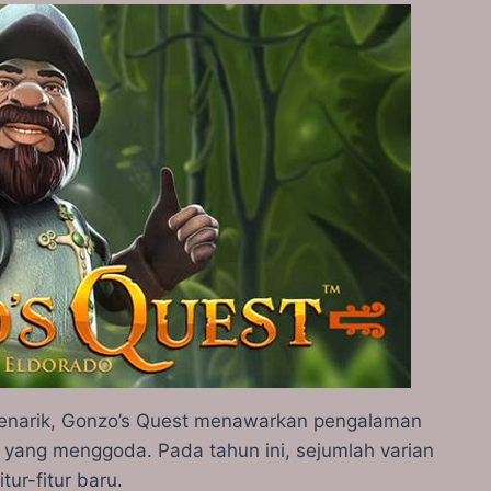
menarik, Gonzo’s Quest menawarkan pengalaman
yang menggoda. Pada tahun ini, sejumlah varian
tur-fitur baru.