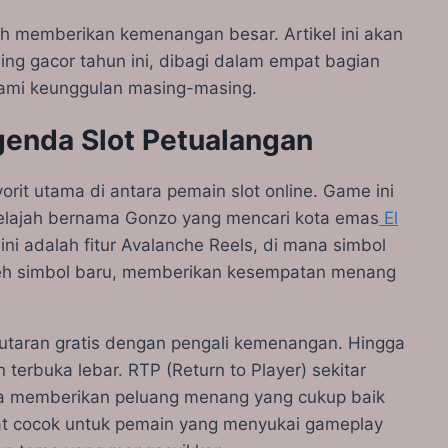
h memberikan kemenangan besar. Artikel ini akan
ing gacor tahun ini, dibagi dalam empat bagian
i keunggulan masing-masing.
genda Slot Petualangan
vorit utama di antara pemain slot online. Game ini
elajah bernama Gonzo yang mencari kota emas
El
 ini adalah fitur Avalanche Reels, di mana simbol
leh simbol baru, memberikan kesempatan menang
 putaran gratis dengan pengali kemenangan. Hingga
erbuka lebar. RTP (Return to Player) sekitar
na memberikan peluang menang yang cukup baik
angat cocok untuk pemain yang menyukai gameplay