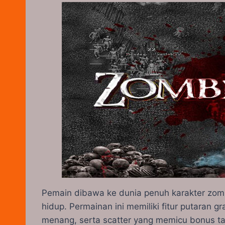
Pemain dibawa ke dunia penuh karakter zomb
hidup. Permainan ini memiliki fitur putaran 
menang, serta scatter yang memicu bonus 