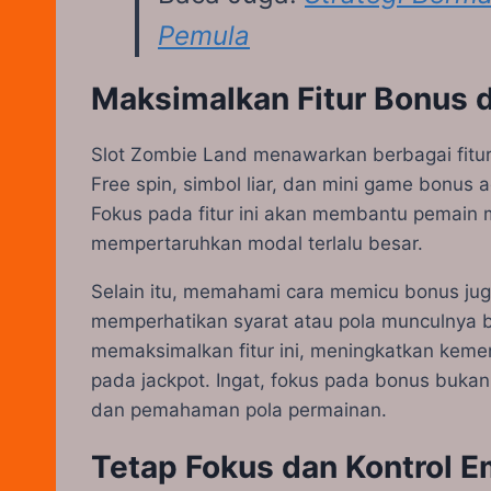
Pemula
Maksimalkan Fitur Bonus d
Slot Zombie Land menawarkan berbagai fitur
Free spin, simbol liar, dan mini game bonu
Fokus pada fitur ini akan membantu pemai
mempertaruhkan modal terlalu besar.
Selain itu, memahami cara memicu bonus jug
memperhatikan syarat atau pola munculnya b
memaksimalkan fitur ini, meningkatkan keme
pada jackpot. Ingat, fokus pada bonus bukan
dan pemahaman pola permainan.
Tetap Fokus dan Kontrol E