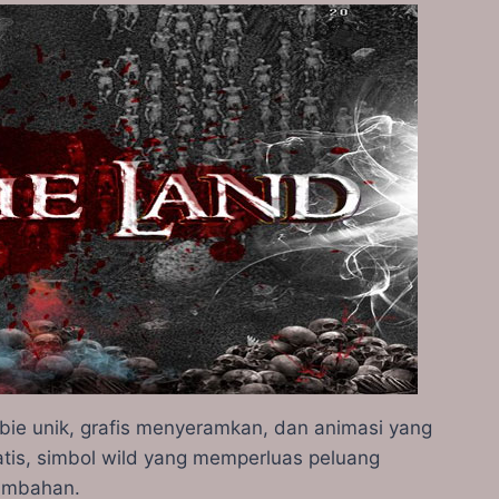
ie unik, grafis menyeramkan, dan animasi yang
gratis, simbol wild yang memperluas peluang
tambahan.