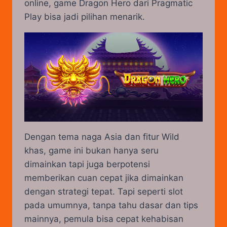
online, game Dragon Hero dari Pragmatic
Play bisa jadi pilihan menarik.
Dengan tema naga Asia dan fitur Wild
khas, game ini bukan hanya seru
dimainkan tapi juga berpotensi
memberikan cuan cepat jika dimainkan
dengan strategi tepat. Tapi seperti slot
pada umumnya, tanpa tahu dasar dan tips
mainnya, pemula bisa cepat kehabisan