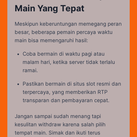
Main Yang Tepat
Meskipun keberuntungan memegang peran
besar, beberapa pemain percaya waktu
main bisa memengaruhi hasil:
Coba bermain di waktu pagi atau
malam hari, ketika server tidak terlalu
ramai.
Pastikan bermain di situs slot resmi dan
terpercaya, yang memberikan RTP
transparan dan pembayaran cepat.
Jangan sampai sudah menang tapi
kesulitan withdraw karena salah pilih
tempat main. Simak dan ikuti terus