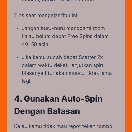
Tips saat mengejar fitur ini:
Jangan buru-buru mengganti room
kalau belum dapat Free Spins dalam
40–50 spin.
Jika kamu sudah dapat Scatter 2x
dalam waktu dekat, lanjutkan spin
biasanya fitur akan muncul tidak lama
lagi.
4. Gunakan Auto-Spin
Dengan Batasan
Kalau kamu tidak mau repot tekan tombol