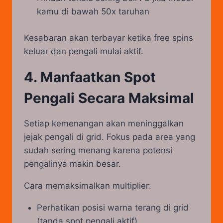
kamu di bawah 50x taruhan
Kesabaran akan terbayar ketika free spins
keluar dan pengali mulai aktif.
4. Manfaatkan Spot
Pengali Secara Maksimal
Setiap kemenangan akan meninggalkan
jejak pengali di grid. Fokus pada area yang
sudah sering menang karena potensi
pengalinya makin besar.
Cara memaksimalkan multiplier:
Perhatikan posisi warna terang di grid
(tanda spot pengali aktif)