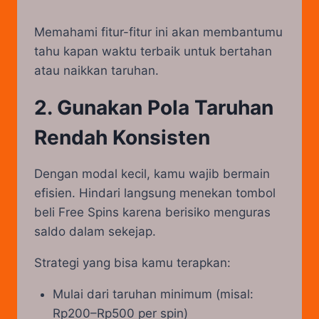
Memahami fitur-fitur ini akan membantumu
tahu kapan waktu terbaik untuk bertahan
atau naikkan taruhan.
2. Gunakan Pola Taruhan
Rendah Konsisten
Dengan modal kecil, kamu wajib bermain
efisien. Hindari langsung menekan tombol
beli Free Spins karena berisiko menguras
saldo dalam sekejap.
Strategi yang bisa kamu terapkan:
Mulai dari taruhan minimum (misal:
Rp200–Rp500 per spin)