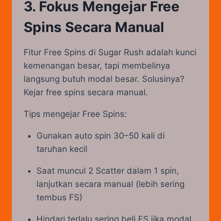
3. Fokus Mengejar Free
Spins Secara Manual
Fitur Free Spins di Sugar Rush adalah kunci
kemenangan besar, tapi membelinya
langsung butuh modal besar. Solusinya?
Kejar free spins secara manual.
Tips mengejar Free Spins:
Gunakan auto spin 30–50 kali di
taruhan kecil
Saat muncul 2 Scatter dalam 1 spin,
lanjutkan secara manual (lebih sering
tembus FS)
Hindari terlalu sering beli FS jika modal