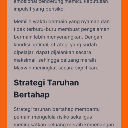
emosional cenderung memicu keputusan
impulsif yang berisiko.
Memilih waktu bermain yang nyaman dan
tidak terburu-buru membuat pengalaman
bermain lebih menyenangkan. Dengan
kondisi optimal, strategi yang sudah
dipelajari dapat dijalankan secara
maksimal, sehingga peluang meraih
Maxwin meningkat secara signifikan.
Strategi Taruhan
Bertahap
Strategi taruhan bertahap membantu
pemain mengelola risiko sekaligus
meningkatkan peluang meraih kemenangan