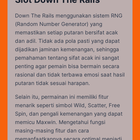
Down The Rails menggunakan sistem RNG
(Random Number Generator) yang
memastikan setiap putaran bersifat acak
dan adil. Tidak ada pola pasti yang dapat
dijadikan jaminan kemenangan, sehingga
pemahaman tentang sifat acak ini sangat
penting agar pemain bisa bermain secara
rasional dan tidak terbawa emosi saat hasil
putaran tidak sesuai harapan.
Selain itu, permainan ini memiliki fitur
menarik seperti simbol Wild, Scatter, Free
Spin, dan pengali kemenangan yang dapat
memicu Maxwin. Mengetahui fungsi
masing-masing fitur dan cara
memanfaatkannya secara optimal menjadi