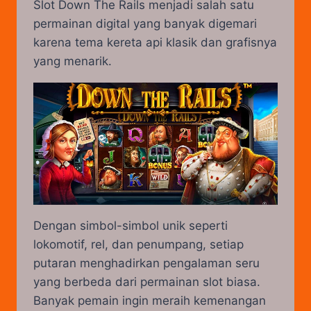
Slot Down The Rails menjadi salah satu
permainan digital yang banyak digemari
karena tema kereta api klasik dan grafisnya
yang menarik.
Dengan simbol-simbol unik seperti
lokomotif, rel, dan penumpang, setiap
putaran menghadirkan pengalaman seru
yang berbeda dari permainan slot biasa.
Banyak pemain ingin meraih kemenangan