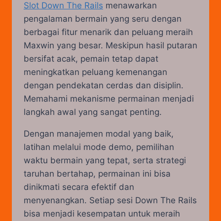
Slot Down The Rails
menawarkan
pengalaman bermain yang seru dengan
berbagai fitur menarik dan peluang meraih
Maxwin yang besar. Meskipun hasil putaran
bersifat acak, pemain tetap dapat
meningkatkan peluang kemenangan
dengan pendekatan cerdas dan disiplin.
Memahami mekanisme permainan menjadi
langkah awal yang sangat penting.
Dengan manajemen modal yang baik,
latihan melalui mode demo, pemilihan
waktu bermain yang tepat, serta strategi
taruhan bertahap, permainan ini bisa
dinikmati secara efektif dan
menyenangkan. Setiap sesi Down The Rails
bisa menjadi kesempatan untuk meraih