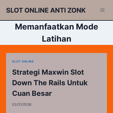
Skip
SLOT ONLINE ANTI ZONK
to
content
Memanfaatkan Mode
Latihan
SLOT ONLINE
Strategi Maxwin Slot
Down The Rails Untuk
Cuan Besar
03/31/2026