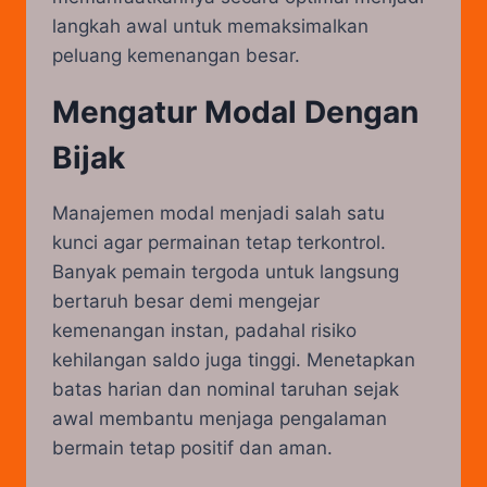
langkah awal untuk memaksimalkan
peluang kemenangan besar.
Mengatur Modal Dengan
Bijak
Manajemen modal menjadi salah satu
kunci agar permainan tetap terkontrol.
Banyak pemain tergoda untuk langsung
bertaruh besar demi mengejar
kemenangan instan, padahal risiko
kehilangan saldo juga tinggi. Menetapkan
batas harian dan nominal taruhan sejak
awal membantu menjaga pengalaman
bermain tetap positif dan aman.