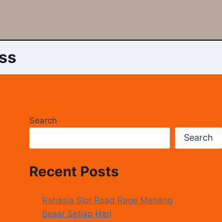
ss
Search
Search
Recent Posts
Rahasia Slot Road Rage Menang
Besar Setiap Hari