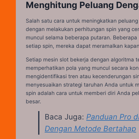
Menghitung Peluang Denga
Salah satu cara untuk meningkatkan peluan
dengan melakukan perhitungan spin yang cer
muncul selama beberapa putaran. Beberapa 
setiap spin, mereka dapat meramalkan kapan
Setiap mesin slot bekerja dengan algoritma t
memperhatikan pola yang muncul secara kon
mengidentifikasi tren atau kecenderungan si
menyesuaikan strategi taruhan Anda untuk 
spin adalah cara untuk memberi diri Anda pe
besar.
Baca Juga:
Panduan Pro d
Dengan Metode Bertahap