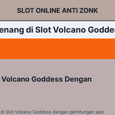
SLOT ONLINE ANTI ZONK
enang di Slot Volcano Godde
 Volcano Goddess Dengan
 di Slot Volcano Goddess dengan perhitungan spin