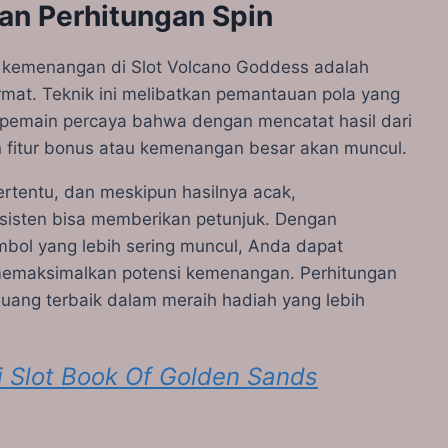
n Perhitungan Spin
g kemenangan di Slot Volcano Goddess adalah
mat. Teknik ini melibatkan pemantauan pola yang
pemain percaya bahwa dengan mencatat hasil dari
 fitur bonus atau kemenangan besar akan muncul.
ertentu, dan meskipun hasilnya acak,
sisten bisa memberikan petunjuk. Dengan
mbol yang lebih sering muncul, Anda dapat
memaksimalkan potensi kemenangan. Perhitungan
luang terbaik dalam meraih hadiah yang lebih
i Slot Book Of Golden Sands