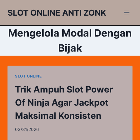
Skip
SLOT ONLINE ANTI ZONK
to
content
Mengelola Modal Dengan
Bijak
SLOT ONLINE
Trik Ampuh Slot Power
Of Ninja Agar Jackpot
Maksimal Konsisten
03/31/2026