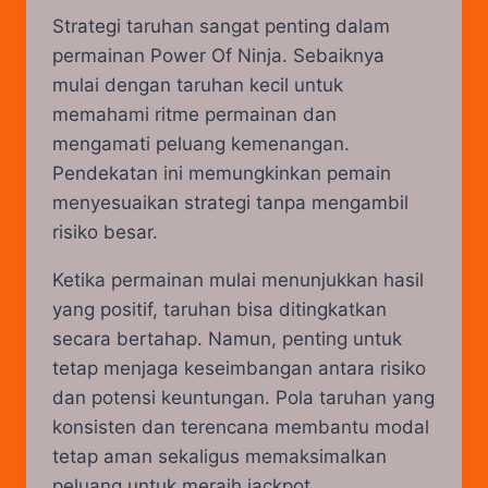
Strategi taruhan sangat penting dalam
permainan Power Of Ninja. Sebaiknya
mulai dengan taruhan kecil untuk
memahami ritme permainan dan
mengamati peluang kemenangan.
Pendekatan ini memungkinkan pemain
menyesuaikan strategi tanpa mengambil
risiko besar.
Ketika permainan mulai menunjukkan hasil
yang positif, taruhan bisa ditingkatkan
secara bertahap. Namun, penting untuk
tetap menjaga keseimbangan antara risiko
dan potensi keuntungan. Pola taruhan yang
konsisten dan terencana membantu modal
tetap aman sekaligus memaksimalkan
peluang untuk meraih jackpot.