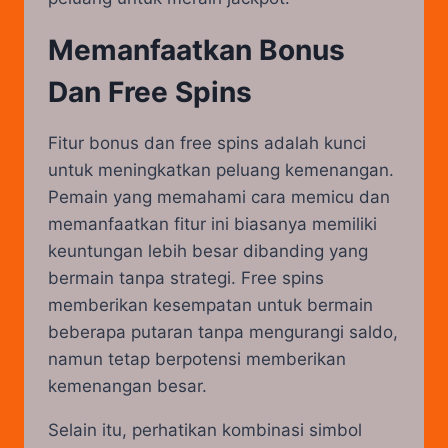
Memanfaatkan Bonus
Dan Free Spins
Fitur bonus dan free spins adalah kunci
untuk meningkatkan peluang kemenangan.
Pemain yang memahami cara memicu dan
memanfaatkan fitur ini biasanya memiliki
keuntungan lebih besar dibanding yang
bermain tanpa strategi. Free spins
memberikan kesempatan untuk bermain
beberapa putaran tanpa mengurangi saldo,
namun tetap berpotensi memberikan
kemenangan besar.
Selain itu, perhatikan kombinasi simbol