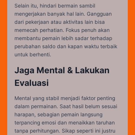
Selain itu, hindari bermain sambil
mengerjakan banyak hal lain. Gangguan
dari pekerjaan atau aktivitas lain bisa
memecah perhatian. Fokus penuh akan
membantu pemain lebih sadar terhadap
perubahan saldo dan kapan waktu terbaik
untuk berhenti.
Jaga Mental & Lakukan
Evaluasi
Mental yang stabil menjadi faktor penting
dalam permainan. Saat hasil belum sesuai
harapan, sebagian pemain langsung
terpancing emosi dan menaikkan taruhan
tanpa perhitungan. Sikap seperti ini justru