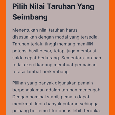
Pilih Nilai Taruhan Yang
Seimbang
Menentukan nilai taruhan harus
disesuaikan dengan modal yang tersedia.
Taruhan terlalu tinggi memang memiliki
potensi hasil besar, tetapi juga membuat
saldo cepat berkurang. Sementara taruhan
terlalu kecil kadang membuat permainan
terasa lambat berkembang.
Pilihan yang banyak digunakan pemain
berpengalaman adalah taruhan menengah.
Dengan nominal stabil, pemain dapat
menikmati lebih banyak putaran sehingga
peluang bertemu fitur bonus lebih terbuka.