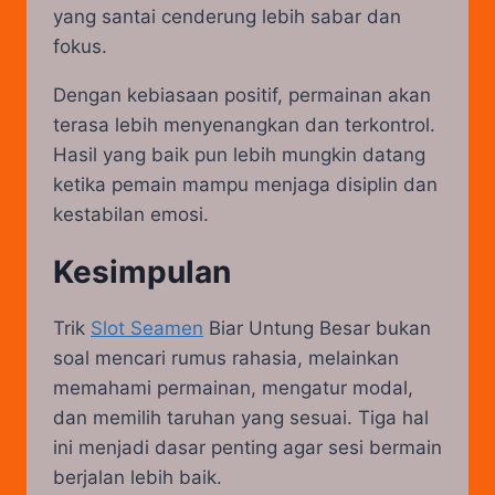
yang santai cenderung lebih sabar dan
fokus.
Dengan kebiasaan positif, permainan akan
terasa lebih menyenangkan dan terkontrol.
Hasil yang baik pun lebih mungkin datang
ketika pemain mampu menjaga disiplin dan
kestabilan emosi.
Kesimpulan
Trik
Slot Seamen
Biar Untung Besar bukan
soal mencari rumus rahasia, melainkan
memahami permainan, mengatur modal,
dan memilih taruhan yang sesuai. Tiga hal
ini menjadi dasar penting agar sesi bermain
berjalan lebih baik.