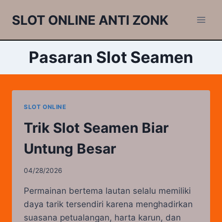
Skip
SLOT ONLINE ANTI ZONK
to
content
Pasaran Slot Seamen
SLOT ONLINE
Trik Slot Seamen Biar
Untung Besar
04/28/2026
Permainan bertema lautan selalu memiliki
daya tarik tersendiri karena menghadirkan
suasana petualangan, harta karun, dan