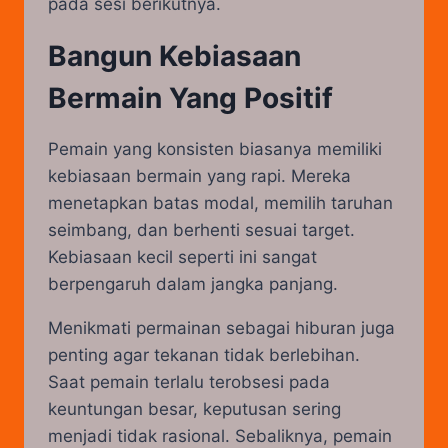
pada sesi berikutnya.
Bangun Kebiasaan
Bermain Yang Positif
Pemain yang konsisten biasanya memiliki
kebiasaan bermain yang rapi. Mereka
menetapkan batas modal, memilih taruhan
seimbang, dan berhenti sesuai target.
Kebiasaan kecil seperti ini sangat
berpengaruh dalam jangka panjang.
Menikmati permainan sebagai hiburan juga
penting agar tekanan tidak berlebihan.
Saat pemain terlalu terobsesi pada
keuntungan besar, keputusan sering
menjadi tidak rasional. Sebaliknya, pemain