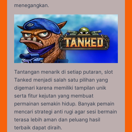
menegangkan.
Tantangan menarik di setiap putaran, slot
Tanked menjadi salah satu pilihan yang
digemari karena memiliki tampilan unik
serta fitur kejutan yang membuat
permainan semakin hidup. Banyak pemain
mencari strategi anti rugi agar sesi bermain
terasa lebih aman dan peluang hasil
terbaik dapat diraih.