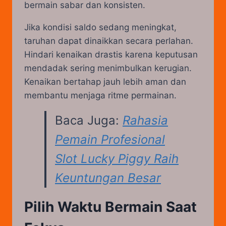
bermain sabar dan konsisten.
Jika kondisi saldo sedang meningkat,
taruhan dapat dinaikkan secara perlahan.
Hindari kenaikan drastis karena keputusan
mendadak sering menimbulkan kerugian.
Kenaikan bertahap jauh lebih aman dan
membantu menjaga ritme permainan.
Baca Juga:
Rahasia
Pemain Profesional
Slot Lucky Piggy Raih
Keuntungan Besar
Pilih Waktu Bermain Saat