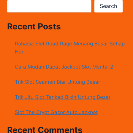
Search
Recent Posts
Rahasia Slot Road Rage Menang Besar Setiap
Hari
Cara Mudah Dapat Jackpot Slot Mental 2
Trik Slot Seamen Biar Untung Besar
Trik Jitu Slot Tanked Bikin Untung Besar
Slot The Crypt Gacor Auto Jackpot
Recent Comments