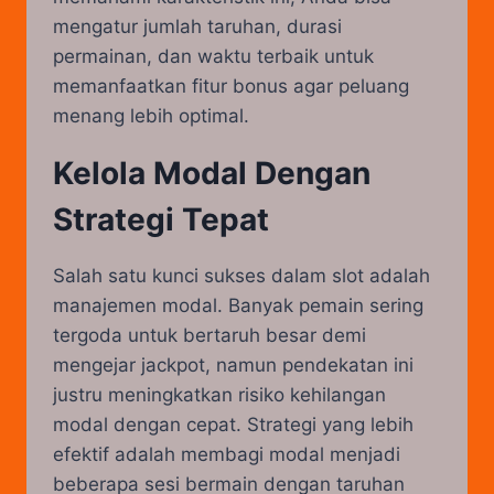
mengatur jumlah taruhan, durasi
permainan, dan waktu terbaik untuk
memanfaatkan fitur bonus agar peluang
menang lebih optimal.
Kelola Modal Dengan
Strategi Tepat
Salah satu kunci sukses dalam slot adalah
manajemen modal. Banyak pemain sering
tergoda untuk bertaruh besar demi
mengejar jackpot, namun pendekatan ini
justru meningkatkan risiko kehilangan
modal dengan cepat. Strategi yang lebih
efektif adalah membagi modal menjadi
beberapa sesi bermain dengan taruhan