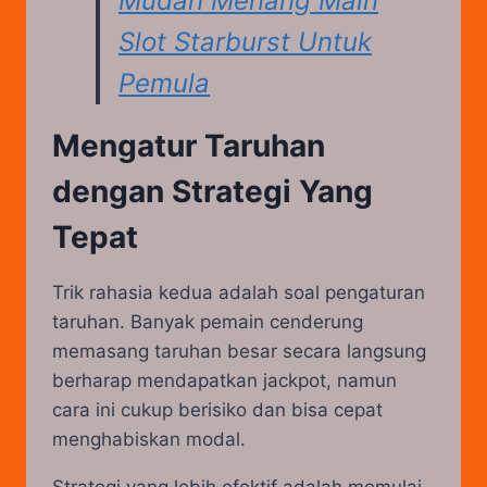
Mudah Menang Main
Slot Starburst Untuk
Pemula
Mengatur Taruhan
dengan Strategi Yang
Tepat
Trik rahasia kedua adalah soal pengaturan
taruhan. Banyak pemain cenderung
memasang taruhan besar secara langsung
berharap mendapatkan jackpot, namun
cara ini cukup berisiko dan bisa cepat
menghabiskan modal.