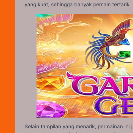
yang kuat, sehingga banyak pemain tertarik.
Selain tampilan yang menarik, permainan ini