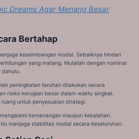
Epic Dreams Agar Menang Besar
cara Bertahap
menjaga keseimbangan modal. Sebaiknya hindari
 perhitungan yang matang. Mulailah dengan nominal
 dahulu.
rulah peningkatan taruhan dilakukan secara
n risiko kerugian besar dalam waktu singkat.
ruang untuk penyesuaian strategi.
at mengalami kemenangan maupun kekalahan.
tu menjaga stabilitas modal secara keseluruhan.