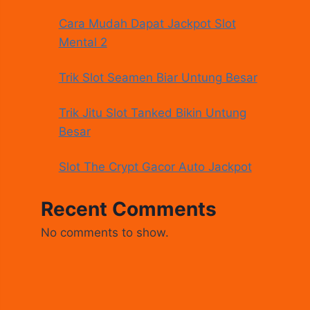
Cara Mudah Dapat Jackpot Slot
Mental 2
Trik Slot Seamen Biar Untung Besar
Trik Jitu Slot Tanked Bikin Untung
Besar
Slot The Crypt Gacor Auto Jackpot
Recent Comments
No comments to show.