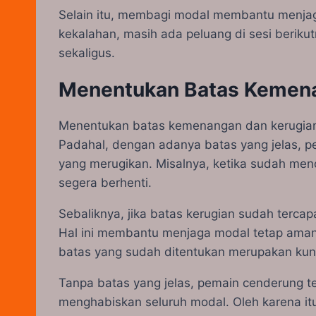
Selain itu, membagi modal membantu menjaga
kekalahan, masih ada peluang di sesi beriku
sekaligus.
Menentukan Batas Kemena
Menentukan batas kemenangan dan kerugian 
Padahal, dengan adanya batas yang jelas, 
yang merugikan. Misalnya, ketika sudah men
segera berhenti.
Sebaliknya, jika batas kerugian sudah tercap
Hal ini membantu menjaga modal tetap aman u
batas yang sudah ditentukan merupakan kunci
Tanpa batas yang jelas, pemain cenderung te
menghabiskan seluruh modal. Oleh karena itu