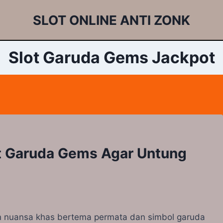
SLOT ONLINE ANTI ZONK
Slot Garuda Gems Jackpot
t Garuda Gems Agar Untung
n nuansa khas bertema permata dan simbol garuda