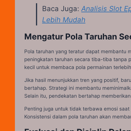
Baca Juga:
Analisis Slot 
Lebih Mudah
Mengatur Pola Taruhan Se
Pola taruhan yang teratur dapat membantu 
peningkatan taruhan secara tiba-tiba tanpa
kecil untuk membaca pola permainan terlebih
Jika hasil menunjukkan tren yang positif, ba
bertahap. Strategi ini membantu meminimalka
Selain itu, pendekatan bertahap memberikan 
Penting juga untuk tidak terbawa emosi sa
Konsistensi dalam pola taruhan akan memban