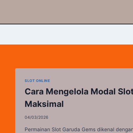
Skip
to
content
SLOT ONLINE
Cara Mengelola Modal Slo
Maksimal
04/03/2026
Permainan Slot Garuda Gems dikenal denga