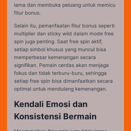
lama dan membuka peluang untuk memicu
fitur bonus.
Selain itu, pemanfaatan fitur bonus seperti
multiplier dan sticky wild dalam mode free
spin juga penting. Saat free spin aktif,
setiap simbol khusus yang muncul bisa
memperbesar kemenangan secara
signifikan. Pemain cerdas akan menjaga
fokus dan tidak terburu-buru, sehingga
setiap free spin bisa dimanfaatkan secara
optimal untuk mendulang kemenangan.
Kendali Emosi dan
Konsistensi Bermain