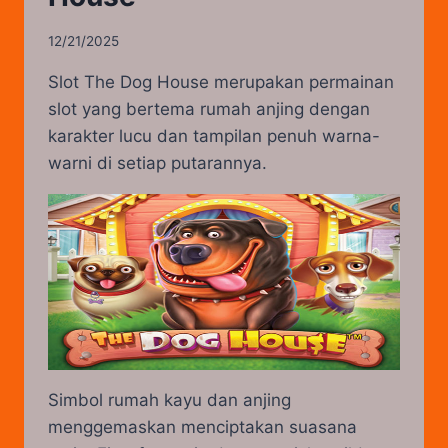
12/21/2025
Slot The Dog House merupakan permainan
slot yang bertema rumah anjing dengan
karakter lucu dan tampilan penuh warna-
warni di setiap putarannya.
Simbol rumah kayu dan anjing
menggemaskan menciptakan suasana