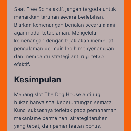
Saat Free Spins aktif, jangan tergoda untuk
menaikkan taruhan secara berlebihan.
Biarkan kemenangan berjalan secara alami
agar modal tetap aman. Mengelola
kemenangan dengan bijak akan membuat
pengalaman bermain lebih menyenangkan
dan membantu strategi anti rugi tetap
efektif.
Kesimpulan
Menang slot The Dog House anti rugi
bukan hanya soal keberuntungan semata.
Kunci suksesnya terletak pada pemahaman
mekanisme permainan, strategi taruhan
yang tepat, dan pemanfaatan bonus.