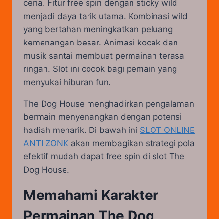
ceria. Fitur free spin dengan sticky wild
menjadi daya tarik utama. Kombinasi wild
yang bertahan meningkatkan peluang
kemenangan besar. Animasi kocak dan
musik santai membuat permainan terasa
ringan. Slot ini cocok bagi pemain yang
menyukai hiburan fun.
The Dog House menghadirkan pengalaman
bermain menyenangkan dengan potensi
hadiah menarik. Di bawah ini
SLOT ONLINE
ANTI ZONK
akan membagikan strategi pola
efektif mudah dapat free spin di slot The
Dog House.
Memahami Karakter
Permainan The Dog