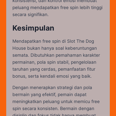
konsistensi, dan kontrol emosi membuat
peluang mendapatkan free spin lebih tinggi
secara signifikan.
Kesimpulan
Mendapatkan free spin di Slot The Dog
House bukan hanya soal keberuntungan
semata. Dibutuhkan pemahaman karakter
permainan, pola spin stabil, pengelolaan
taruhan yang cerdas, pemanfaatan fitur
bonus, serta kendali emosi yang baik.
Dengan menerapkan strategi dan pola
bermain yang efektif, pemain dapat
meningkatkan peluang untuk memicu free
spin secara konsisten. Bermain dengan
disiplin dan fokus tidak hanya membuat