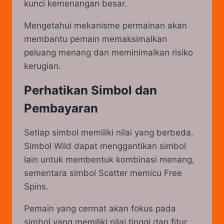
kunci kemenangan besar.
Mengetahui mekanisme permainan akan
membantu pemain memaksimalkan
peluang menang dan meminimalkan risiko
kerugian.
Perhatikan Simbol dan
Pembayaran
Setiap simbol memiliki nilai yang berbeda.
Simbol Wild dapat menggantikan simbol
lain untuk membentuk kombinasi menang,
sementara simbol Scatter memicu Free
Spins.
Pemain yang cermat akan fokus pada
simbol yang memiliki nilai tinggi dan fitur