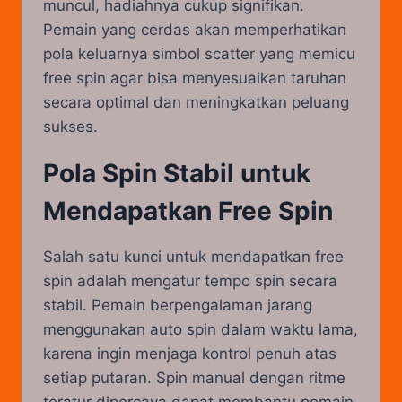
muncul, hadiahnya cukup signifikan.
Pemain yang cerdas akan memperhatikan
pola keluarnya simbol scatter yang memicu
free spin agar bisa menyesuaikan taruhan
secara optimal dan meningkatkan peluang
sukses.
Pola Spin Stabil untuk
Mendapatkan Free Spin
Salah satu kunci untuk mendapatkan free
spin adalah mengatur tempo spin secara
stabil. Pemain berpengalaman jarang
menggunakan auto spin dalam waktu lama,
karena ingin menjaga kontrol penuh atas
setiap putaran. Spin manual dengan ritme
teratur dipercaya dapat membantu pemain