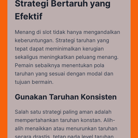
Strategi Bertaruh yang
Efektif
Menang di slot tidak hanya mengandalkan
keberuntungan. Strategi taruhan yang
tepat dapat meminimalkan kerugian
sekaligus meningkatkan peluang menang.
Pemain sebaiknya menentukan pola
taruhan yang sesuai dengan modal dan
tujuan bermain.
Gunakan Taruhan Konsisten
Salah satu strategi paling aman adalah
mempertahankan taruhan konstan. Alih-
alih menaikkan atau menurunkan taruhan
secara drastis, tetap pada level taruhan