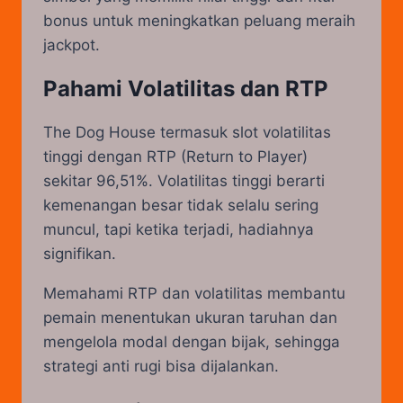
bonus untuk meningkatkan peluang meraih
jackpot.
Pahami Volatilitas dan RTP
The Dog House termasuk slot volatilitas
tinggi dengan RTP (Return to Player)
sekitar 96,51%. Volatilitas tinggi berarti
kemenangan besar tidak selalu sering
muncul, tapi ketika terjadi, hadiahnya
signifikan.
Memahami RTP dan volatilitas membantu
pemain menentukan ukuran taruhan dan
mengelola modal dengan bijak, sehingga
strategi anti rugi bisa dijalankan.