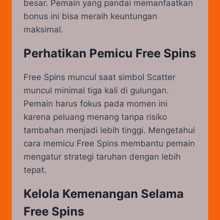
besar. Pemain yang pandai memanfaatkan
bonus ini bisa meraih keuntungan
maksimal.
Perhatikan Pemicu Free Spins
Free Spins muncul saat simbol Scatter
muncul minimal tiga kali di gulungan.
Pemain harus fokus pada momen ini
karena peluang menang tanpa risiko
tambahan menjadi lebih tinggi. Mengetahui
cara memicu Free Spins membantu pemain
mengatur strategi taruhan dengan lebih
tepat.
Kelola Kemenangan Selama
Free Spins