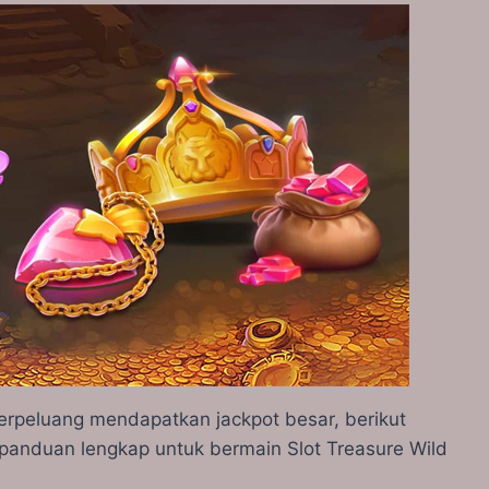
rpeluang mendapatkan jackpot besar, berikut
anduan lengkap untuk bermain Slot Treasure Wild