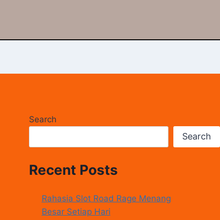
Search
Search
Recent Posts
Rahasia Slot Road Rage Menang
Besar Setiap Hari