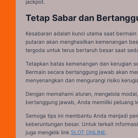
jackpot.
Tetap Sabar dan Bertang
Kesabaran adalah kunci utama saat bermain s
putaran akan menghasilkan kemenangan besar
tergoda untuk terus bertaruh besar saat se
Tetapkan batas kemenangan dan kerugian seb
Bermain secara bertanggung jawab akan me
menyenangkan dan mengurangi risiko kerugi
Dengan memahami aturan, mengelola modal, 
bertanggung jawab, Anda memiliki peluang le
Semoga tips ini membantu Anda menjadi pem
keberuntungan besar. Untuk terkait informas
juga mengklik link
SLOT ONLINE
.