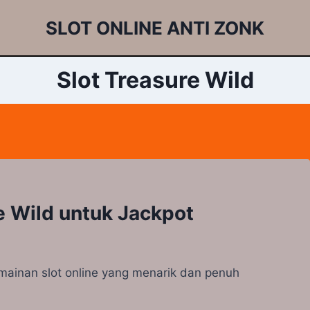
SLOT ONLINE ANTI ZONK
Slot Treasure Wild
e Wild untuk Jackpot
mainan slot online yang menarik dan penuh