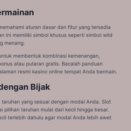
ermainan
emahami aturan dasar dan fitur yang tersedia
n ini memiliki simbol khusus seperti simbol wild
ng menang.
n untuk membentuk kombinasi kemenangan,
bonus atau putaran gratis. Bacalah panduan
halaman resmi kasino online tempat Anda bermain.
dengan Bijak
 taruhan yang sesuai dengan modal Anda. Slot
ilihan taruhan mulai dari kecil hingga besar.
il terlebih dahulu agar modal Anda lebih awet