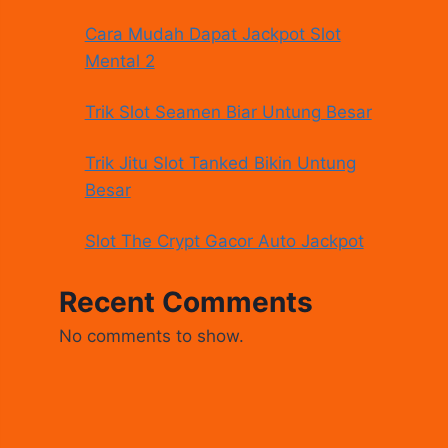
Cara Mudah Dapat Jackpot Slot
Mental 2
Trik Slot Seamen Biar Untung Besar
Trik Jitu Slot Tanked Bikin Untung
Besar
Slot The Crypt Gacor Auto Jackpot
Recent Comments
No comments to show.