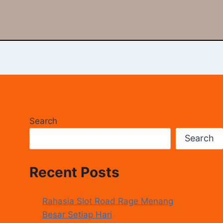
Search
Search
Recent Posts
Rahasia Slot Road Rage Menang
Besar Setiap Hari