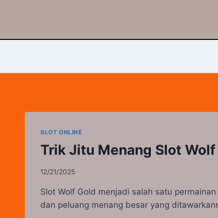
Skip
to
content
SLOT ONLINE
Trik Jitu Menang Slot Wolf
12/21/2025
Slot Wolf Gold menjadi salah satu permainan
dan peluang menang besar yang ditawarkan