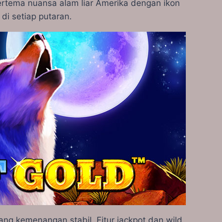
ertema nuansa alam liar Amerika dengan ikon
di setiap putaran.
uang kemenangan stabil. Fitur jackpot dan wild