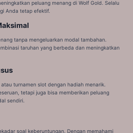
meningkatkan peluang menang di Wolf Gold. Selalu
i Anda tetap efektif.
Maksimal
enang tanpa mengeluarkan modal tambahan.
kombinasi taruhan yang berbeda dan meningkatkan
usus
atau turnamen slot dengan hadiah menarik.
eseruan, tetapi juga bisa memberikan peluang
l sendiri.
 sekadar soal keberuntungan. Dengan memahami