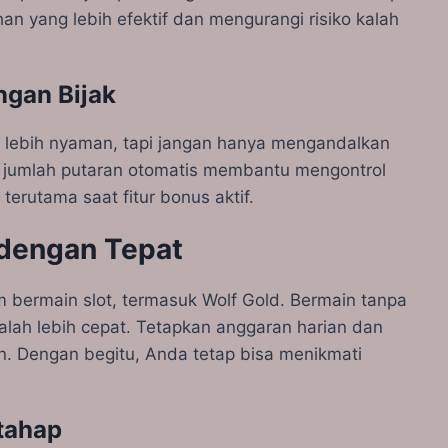
an yang lebih efektif dan mengurangi risiko kalah
ngan Bijak
 lebih nyaman, tapi jangan hanya mengandalkan
 jumlah putaran otomatis membantu mengontrol
rutama saat fitur bonus aktif.
 dengan Tepat
bermain slot, termasuk Wolf Gold. Bermain tanpa
kalah lebih cepat. Tetapkan anggaran harian dan
n. Dengan begitu, Anda tetap bisa menikmati
tahap