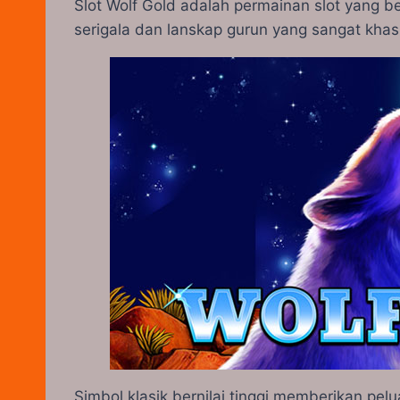
Slot Wolf Gold adalah permainan slot yang b
serigala dan lanskap gurun yang sangat khas 
Simbol klasik bernilai tinggi memberikan pel