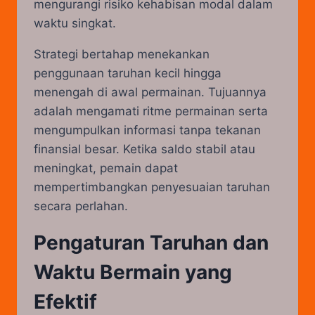
mengurangi risiko kehabisan modal dalam
waktu singkat.
Strategi bertahap menekankan
penggunaan taruhan kecil hingga
menengah di awal permainan. Tujuannya
adalah mengamati ritme permainan serta
mengumpulkan informasi tanpa tekanan
finansial besar. Ketika saldo stabil atau
meningkat, pemain dapat
mempertimbangkan penyesuaian taruhan
secara perlahan.
Pengaturan Taruhan dan
Waktu Bermain yang
Efektif