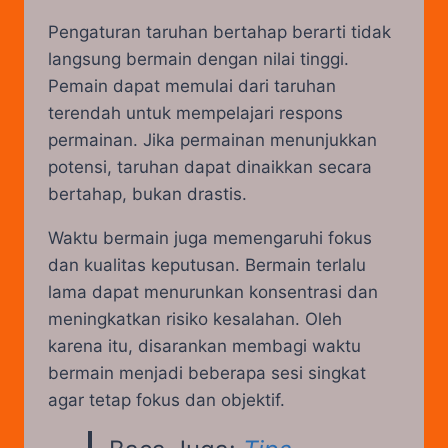
Pengaturan taruhan bertahap berarti tidak
langsung bermain dengan nilai tinggi.
Pemain dapat memulai dari taruhan
terendah untuk mempelajari respons
permainan. Jika permainan menunjukkan
potensi, taruhan dapat dinaikkan secara
bertahap, bukan drastis.
Waktu bermain juga memengaruhi fokus
dan kualitas keputusan. Bermain terlalu
lama dapat menurunkan konsentrasi dan
meningkatkan risiko kesalahan. Oleh
karena itu, disarankan membagi waktu
bermain menjadi beberapa sesi singkat
agar tetap fokus dan objektif.