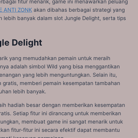
rbagai fitur menarik, game ini menawarkan peluang
E ANTI ZONK
akan dibahas berbagai strategi yang
bih banyak dalam slot Jungle Delight, serta tips
gle Delight
menarik yang memudahkan pemain untuk meraih
nnya adalah simbol Wild yang bisa menggantikan
nangan yang lebih menguntungkan. Selain itu,
an gratis, memberi pemain kesempatan tambahan
uhan lebih banyak.
eraih hadiah besar dengan memberikan kesempatan
is. Setiap fitur ini dirancang untuk memberikan
ungkan, membuat game ini sangat menarik untuk
n fitur-fitur ini secara efektif dapat membantu