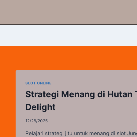
Skip
to
content
SLOT ONLINE
Strategi Menang di Hutan 
Delight
12/28/2025
Pelajari strategi jitu untuk menang di slot 