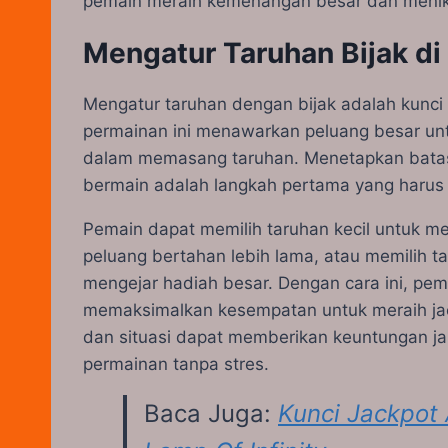
pemain meraih kemenangan besar dan menik
Mengatur Taruhan Bijak di
Mengatur taruhan dengan bijak adalah kunci 
permainan ini menawarkan peluang besar unt
dalam memasang taruhan. Menetapkan batas
bermain adalah langkah pertama yang harus 
Pemain dapat memilih taruhan kecil untuk 
peluang bertahan lebih lama, atau memilih ta
mengejar hadiah besar. Dengan cara ini, pem
memaksimalkan kesempatan untuk meraih jac
dan situasi dapat memberikan keuntungan j
permainan tanpa stres.
Baca Juga:
Kunci Jackpot 