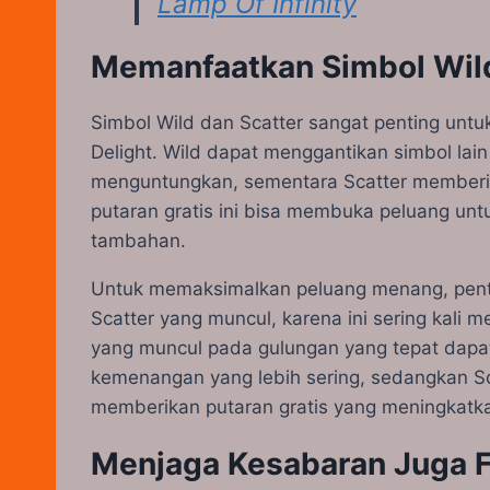
Lamp Of Infinity
Memanfaatkan Simbol Wild
Simbol Wild dan Scatter sangat penting unt
Delight. Wild dapat menggantikan simbol la
menguntungkan, sementara Scatter memberika
putaran gratis ini bisa membuka peluang un
tambahan.
Untuk memaksimalkan peluang menang, penti
Scatter yang muncul, karena ini sering kali 
yang muncul pada gulungan yang tepat dap
kemenangan yang lebih sering, sedangkan S
memberikan putaran gratis yang meningkatka
Menjaga Kesabaran Juga 