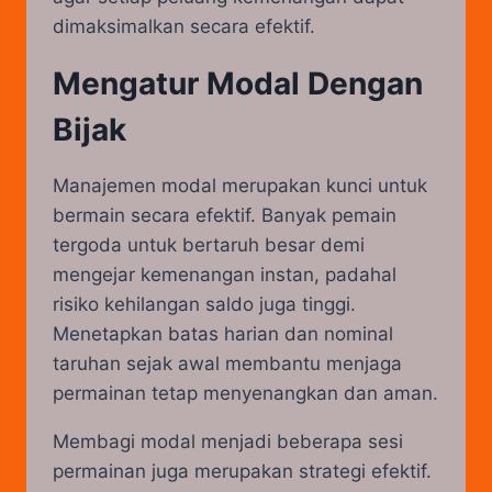
dimaksimalkan secara efektif.
Mengatur Modal Dengan
Bijak
Manajemen modal merupakan kunci untuk
bermain secara efektif. Banyak pemain
tergoda untuk bertaruh besar demi
mengejar kemenangan instan, padahal
risiko kehilangan saldo juga tinggi.
Menetapkan batas harian dan nominal
taruhan sejak awal membantu menjaga
permainan tetap menyenangkan dan aman.
Membagi modal menjadi beberapa sesi
permainan juga merupakan strategi efektif.