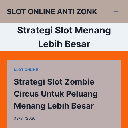
Skip
SLOT ONLINE ANTI ZONK
to
content
Strategi Slot Menang
Lebih Besar
SLOT ONLINE
Strategi Slot Zombie
Circus Untuk Peluang
Menang Lebih Besar
03/31/2026