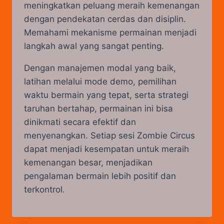
meningkatkan peluang meraih kemenangan
dengan pendekatan cerdas dan disiplin.
Memahami mekanisme permainan menjadi
langkah awal yang sangat penting.
Dengan manajemen modal yang baik,
latihan melalui mode demo, pemilihan
waktu bermain yang tepat, serta strategi
taruhan bertahap, permainan ini bisa
dinikmati secara efektif dan
menyenangkan. Setiap sesi Zombie Circus
dapat menjadi kesempatan untuk meraih
kemenangan besar, menjadikan
pengalaman bermain lebih positif dan
terkontrol.