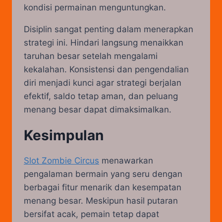
kondisi permainan menguntungkan.
Disiplin sangat penting dalam menerapkan
strategi ini. Hindari langsung menaikkan
taruhan besar setelah mengalami
kekalahan. Konsistensi dan pengendalian
diri menjadi kunci agar strategi berjalan
efektif, saldo tetap aman, dan peluang
menang besar dapat dimaksimalkan.
Kesimpulan
Slot Zombie Circus
menawarkan
pengalaman bermain yang seru dengan
berbagai fitur menarik dan kesempatan
menang besar. Meskipun hasil putaran
bersifat acak, pemain tetap dapat