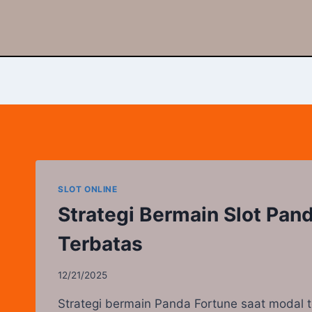
Skip
to
content
SLOT ONLINE
Strategi Bermain Slot Pan
Terbatas
12/21/2025
Strategi bermain Panda Fortune saat modal 