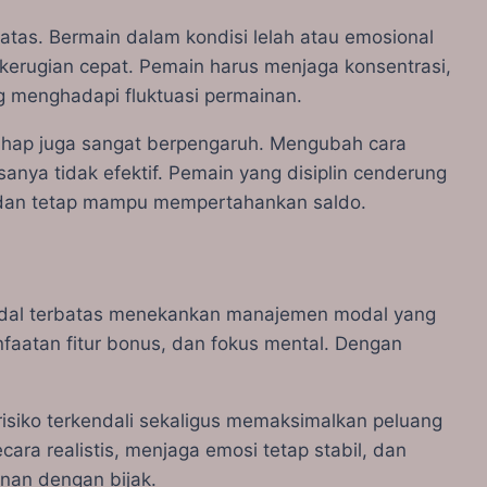
atas. Bermain dalam kondisi lelah atau emosional
erugian cepat. Pemain harus menjaga konsentrasi,
g menghadapi fluktuasi permainan.
tahap juga sangat berpengaruh. Mengubah cara
anya tidak efektif. Pemain yang disiplin cenderung
n dan tetap mampu mempertahankan saldo.
modal terbatas menekankan manajemen modal yang
nfaatan fitur bonus, dan fokus mental. Dengan
siko terkendali sekaligus memaksimalkan peluang
ra realistis, menjaga emosi tetap stabil, dan
nan dengan bijak.