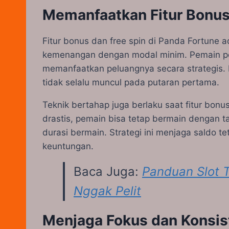
Memanfaatkan Fitur Bonus
Fitur bonus dan free spin di Panda Fortune
kemenangan dengan modal minim. Pemain perl
memanfaatkan peluangnya secara strategis. K
tidak selalu muncul pada putaran pertama.
Teknik bertahap juga berlaku saat fitur bonus
drastis, pemain bisa tetap bermain dengan 
durasi bermain. Strategi ini menjaga saldo 
keuntungan.
Baca Juga:
Panduan Slot 
Nggak Pelit
Menjaga Fokus dan Konsis