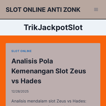
Skip
SLOT ONLINE ANTI ZONK
to
content
TrikJackpotSlot
SLOT ONLINE
Analisis Pola
Kemenangan Slot Zeus
vs Hades
12/28/2025
Analisis mendalam slot Zeus vs Hades: