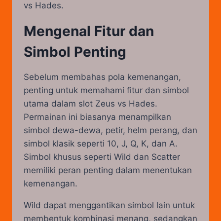
vs Hades.
Mengenal Fitur dan
Simbol Penting
Sebelum membahas pola kemenangan,
penting untuk memahami fitur dan simbol
utama dalam slot Zeus vs Hades.
Permainan ini biasanya menampilkan
simbol dewa-dewa, petir, helm perang, dan
simbol klasik seperti 10, J, Q, K, dan A.
Simbol khusus seperti Wild dan Scatter
memiliki peran penting dalam menentukan
kemenangan.
Wild dapat menggantikan simbol lain untuk
membentuk kombinasi menang, sedangkan