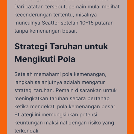
Dari catatan tersebut, pemain mulai melihat
kecenderungan tertentu, misalnya
munculnya Scatter setelah 10–15 putaran
tanpa kemenangan besar.
Strategi Taruhan untuk
Mengikuti Pola
Setelah memahami pola kemenangan,
langkah selanjutnya adalah mengatur
strategi taruhan. Pemain disarankan untuk
meningkatkan taruhan secara bertahap
ketika mendekati pola kemenangan besar.
Strategi ini memungkinkan potensi
keuntungan maksimal dengan risiko yang
terkendali.