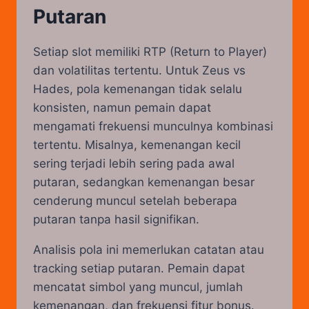
Putaran
Setiap slot memiliki RTP (Return to Player)
dan volatilitas tertentu. Untuk Zeus vs
Hades, pola kemenangan tidak selalu
konsisten, namun pemain dapat
mengamati frekuensi munculnya kombinasi
tertentu. Misalnya, kemenangan kecil
sering terjadi lebih sering pada awal
putaran, sedangkan kemenangan besar
cenderung muncul setelah beberapa
putaran tanpa hasil signifikan.
Analisis pola ini memerlukan catatan atau
tracking setiap putaran. Pemain dapat
mencatat simbol yang muncul, jumlah
kemenangan, dan frekuensi fitur bonus.