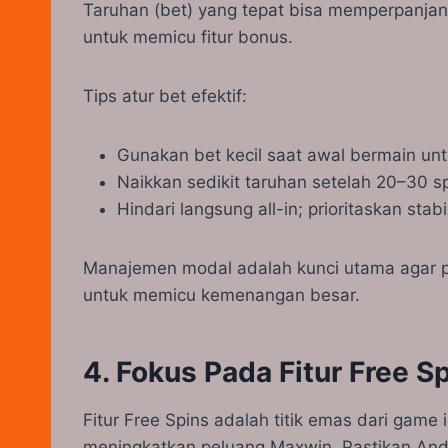
Taruhan (bet) yang tepat bisa memperpanjan
untuk memicu fitur bonus.
Tips atur bet efektif:
Gunakan bet kecil saat awal bermain untu
Naikkan sedikit taruhan setelah 20–30 spi
Hindari langsung all-in; prioritaskan stabi
Manajemen modal adalah kunci utama agar 
untuk memicu kemenangan besar.
4. Fokus Pada Fitur Free S
Fitur Free Spins adalah titik emas dari game
meningkatkan peluang Maxwin. Pastikan An