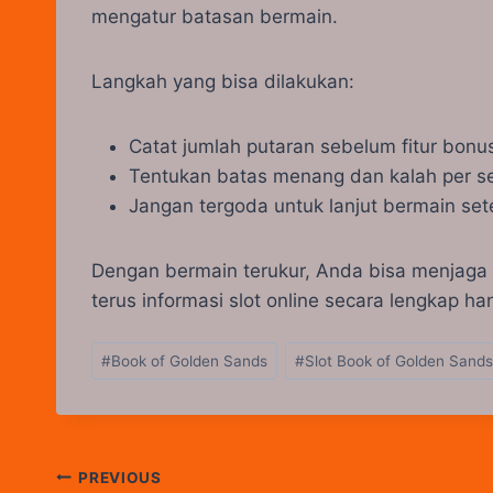
mengatur batasan bermain.
Langkah yang bisa dilakukan:
Catat jumlah putaran sebelum fitur bonu
Tentukan batas menang dan kalah per sesi 
Jangan tergoda untuk lanjut bermain set
Dengan bermain terukur, Anda bisa menjaga e
terus informasi slot online secara lengkap ha
Post
#
Book of Golden Sands
#
Slot Book of Golden Sand
Tags:
Post
PREVIOUS