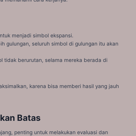
untuk menjadi simbol ekspansi.
bih gulungan, seluruh simbol di gulungan itu akan
l tidak berurutan, selama mereka berada di
aksimalkan, karena bisa memberi hasil yang jauh
ukan Batas
njang, penting untuk melakukan evaluasi dan