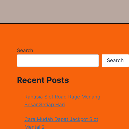
Search
Search
Recent Posts
Rahasia Slot Road Rage Menang
Besar Setiap Hari
Cara Mudah Dapat Jackpot Slot
Mental 2