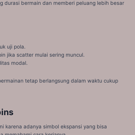
g durasi bermain dan memberi peluang lebih besar
k uji pola.
n jika scatter mulai sering muncul.
litas modal.
permainan tetap berlangsung dalam waktu cukup
pins
 ini karena adanya simbol ekspansi yang bisa
da memahami cara kerjanya.