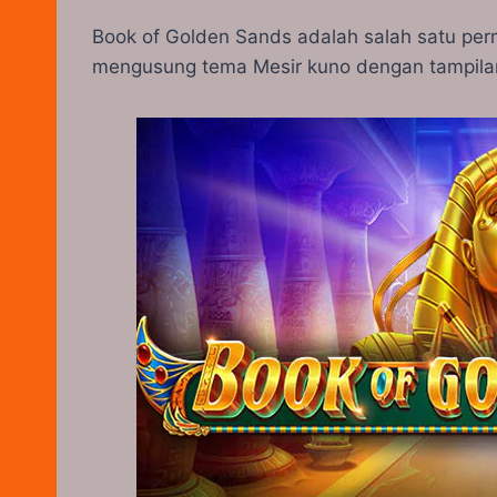
h
a
e
e
k
i
h
a
c
s
l
y
n
a
Book of Golden Sands adalah salah satu perm
t
e
s
e
p
e
r
mengusung tema Mesir kuno dengan tampilan
s
b
e
g
e
e
A
o
n
r
p
o
g
a
p
k
e
m
r