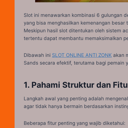
Slot ini menawarkan kombinasi 6 gulungan d
yang bisa menghasilkan kemenangan besar t
Meskipun hasil slot ditentukan oleh sistem 
tertentu dapat membantu memaksimalkan p
Dibawah ini
SLOT ONLINE ANTI ZONK
akan m
Sands secara efektif, terutama bagi pemain 
1. Pahami Struktur dan Fit
Langkah awal yang penting adalah mengenal f
agar tidak hanya bermain berdasarkan instin
Beberapa fitur penting yang wajib diketahui: