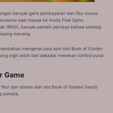
engan banyak garis pembayaran dan fitur bonus
erutama saat masuk ke mode Free Spins.
acak (RNG), banyak pemain percaya bahwa strategi
eluang menang.
embahas mengenai cara spin slot Book of Golden
yang ingin lebih dari sekadar menekan tombol putar.
ur Game
itur dan sistem dari slot Book of Golden Sands
g semata.