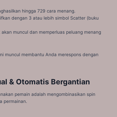
enghasilkan hingga 729 cara menang.
ifkan dengan 3 atau lebih simbol Scatter (buku
ak akan muncul dan memperluas peluang menang
r ini muncul membantu Anda merespons dengan
al & Otomatis Bergantian
gunakan pemain adalah mengombinasikan spin
a permainan.