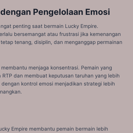
dengan Pengelolaan Emosi
angat penting saat bermain Lucky Empire.
lalu bersemangat atau frustrasi jika kemenangan
h tetap tenang, disiplin, dan menganggap permainan
il membantu menjaga konsentrasi. Pemain yang
 RTP dan membuat keputusan taruhan yang lebih
engan kontrol emosi menjadikan strategi lebih
enangkan.
Lucky Empire membantu pemain bermain lebih