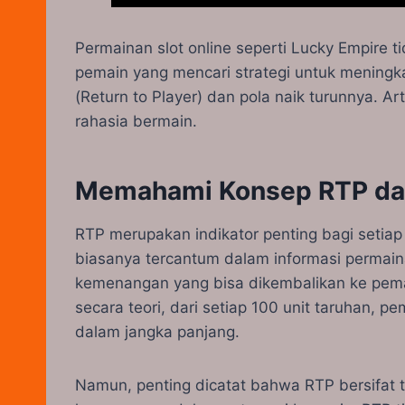
Permainan slot online seperti Lucky Empire 
pemain yang mencari strategi untuk menin
(Return to Player) dan pola naik turunnya. Ar
rahasia bermain.
Memahami Konsep RTP dal
RTP merupakan indikator penting bagi setiap
biasanya tercantum dalam informasi permai
kemenangan yang bisa dikembalikan ke pemain
secara teori, dari setiap 100 unit taruhan, 
dalam jangka panjang.
Namun, penting dicatat bahwa RTP bersifat t