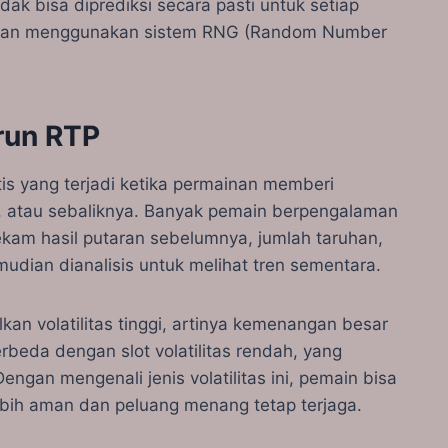
ak bisa diprediksi secara pasti untuk setiap
ak dan menggunakan sistem RNG (Random Number
run RTP
tis yang terjadi ketika permainan memberi
, atau sebaliknya. Banyak pemain berpengalaman
am hasil putaran sebelumnya, jumlah taruhan,
udian dianalisis untuk melihat tren sementara.
an volatilitas tinggi, artinya kemenangan besar
 berbeda dengan slot volatilitas rendah, yang
ngan mengenali jenis volatilitas ini, pemain bisa
ebih aman dan peluang menang tetap terjaga.