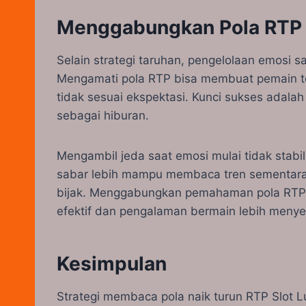
Menggabungkan Pola RTP 
Selain strategi taruhan, pengelolaan emosi s
Mengamati pola RTP bisa membuat pemain ter
tidak sesuai ekspektasi. Kunci sukses adala
sebagai hiburan.
Mengambil jeda saat emosi mulai tidak stab
sabar lebih mampu membaca tren sementara
bijak. Menggabungkan pemahaman pola RTP d
efektif dan pengalaman bermain lebih meny
Kesimpulan
Strategi membaca pola naik turun RTP Slot 