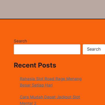
Search
Search
Recent Posts
Rahasia Slot Road Rage Menang
Besar Setiap Hari
Cara Mudah Dapat Jackpot Slot
Mental 2