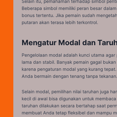
Selain itu, pemahaman terhadap simbol pent
Beberapa simbol memiliki peran besar dal
bonus tertentu. Jika pemain sudah mengetah
putaran akan terasa lebih terkontrol.
Mengatur Modal dan Taruh
Pengelolaan modal adalah kunci utama agar p
lama dan stabil. Banyak pemain gagal bukan 
karena pengaturan modal yang kurang tepat
Anda bermain dengan tenang tanpa tekanan
Selain modal, pemilihan nilai taruhan juga h
kecil di awal bisa digunakan untuk membaca 
taruhan dilakukan secara bertahap saat perma
membuat Anda tetap fleksibel dan mampu me