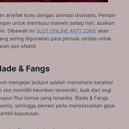
dan artefak kuno dengan animasi dramatis. Pemain
eespin untuk memburu maxwin setiap hari, asalkan
in. Dibawah ini
SLOT ONLINE ANTI ZONK
akan
ang sering digunakan para pemula cerdas untuk
rah dan efektif.
lade & Fangs
lum mengejar jackpot adalah memahami karakter
slot memiliki keunikan tersendiri, baik dari segi
pun fitur bonus yang tersedia. Blade & Fangs
amis, sehingga pemain perlu menyesuaikan gaya
ambil keputusan.