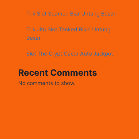
Trik Slot Seamen Biar Untung Besar
Trik Jitu Slot Tanked Bikin Untung
Besar
Slot The Crypt Gacor Auto Jackpot
Recent Comments
No comments to show.