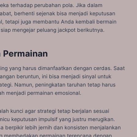
peka terhadap perubahan pola. Jika dalam
abat, berhenti sejenak bisa menjadi keputusan
al, tetapi juga membantu Anda kembali bermain
siap mengejar peluang jackpot berikutnya.
 Permainan
g yang harus dimanfaatkan dengan cerdas. Saat
gan beruntun, ini bisa menjadi sinyal untuk
tegi. Namun, peningkatan taruhan tetap harus
bah menjadi permainan emosional.
lah kunci agar strategi tetap berjalan sesuai
micu keputusan impulsif yang justru merugikan.
 berpikir lebih jernih dan konsisten menjalankan
 yang membedakan permainan terencana dengan