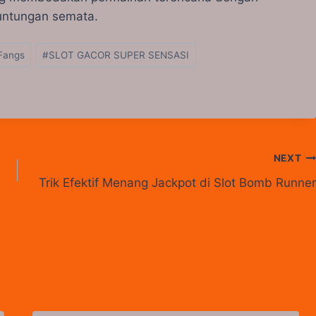
untungan semata.
 Fangs
#
SLOT GACOR SUPER SENSASI
NEXT
Trik Efektif Menang Jackpot di Slot Bomb Runner