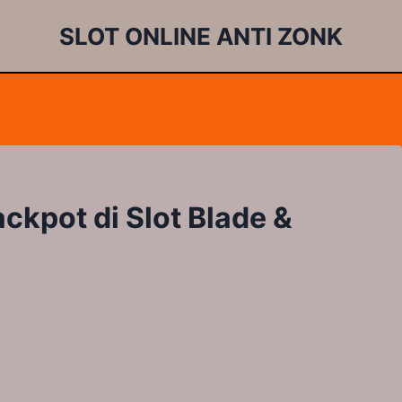
SLOT ONLINE ANTI ZONK
ckpot di Slot Blade &