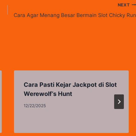
NEXT
Cara Agar Menang Besar Bermain Slot Chicky Run
Cara Pasti Kejar Jackpot di Slot
Werewolf’s Hunt
12/22/2025