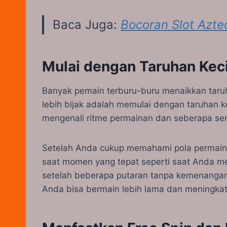
Baca Juga:
Bocoran Slot Azte
Mulai dengan Taruhan Keci
Banyak pemain terburu-buru menaikkan taruh
lebih bijak adalah memulai dengan taruhan ke
mengenali ritme permainan dan seberapa seri
Setelah Anda cukup memahami pola permaina
saat momen yang tepat seperti saat Anda m
setelah beberapa putaran tanpa kemenangan
Anda bisa bermain lebih lama dan meningka