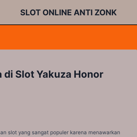
SLOT ONLINE ANTI ZONK
di Slot Yakuza Honor
nan slot yang sangat populer karena menawarkan