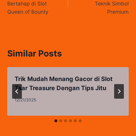
Bertahap di Slot
Teknik Simbol
Queen of Bounty
Premium
Similar Posts
Trik Mudah Menang Gacor di Slot
Tsar Treasure Dengan Tips Jitu
12/21/2025