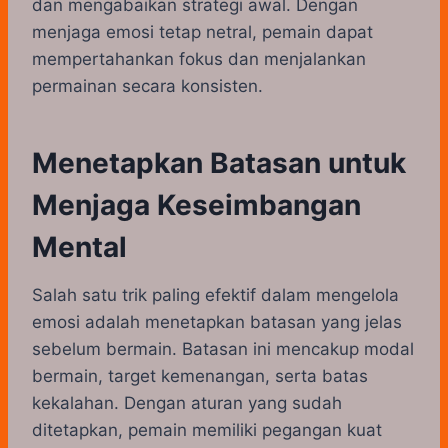
dan mengabaikan strategi awal. Dengan
menjaga emosi tetap netral, pemain dapat
mempertahankan fokus dan menjalankan
permainan secara konsisten.
Menetapkan Batasan untuk
Menjaga Keseimbangan
Mental
Salah satu trik paling efektif dalam mengelola
emosi adalah menetapkan batasan yang jelas
sebelum bermain. Batasan ini mencakup modal
bermain, target kemenangan, serta batas
kekalahan. Dengan aturan yang sudah
ditetapkan, pemain memiliki pegangan kuat