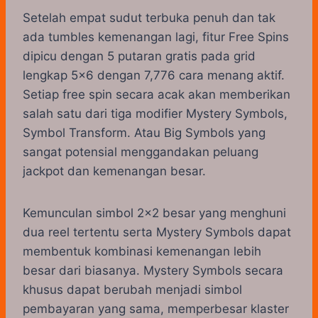
Setelah empat sudut terbuka penuh dan tak
ada tumbles kemenangan lagi, fitur Free Spins
dipicu dengan 5 putaran gratis pada grid
lengkap 5×6 dengan 7,776 cara menang aktif.
Setiap free spin secara acak akan memberikan
salah satu dari tiga modifier Mystery Symbols,
Symbol Transform. Atau Big Symbols yang
sangat potensial menggandakan peluang
jackpot dan kemenangan besar.
Kemunculan simbol 2×2 besar yang menghuni
dua reel tertentu serta Mystery Symbols dapat
membentuk kombinasi kemenangan lebih
besar dari biasanya. Mystery Symbols secara
khusus dapat berubah menjadi simbol
pembayaran yang sama, memperbesar klaster