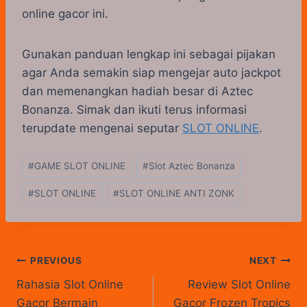
online gacor ini.
Gunakan panduan lengkap ini sebagai pijakan
agar Anda semakin siap mengejar auto jackpot
dan memenangkan hadiah besar di Aztec
Bonanza. Simak dan ikuti terus informasi
terupdate mengenai seputar
SLOT ONLINE
.
Post
#
GAME SLOT ONLINE
#
Slot Aztec Bonanza
Tags:
#
SLOT ONLINE
#
SLOT ONLINE ANTI ZONK
Post
PREVIOUS
NEXT
Rahasia Slot Online
Review Slot Online
navigation
Gacor Bermain
Gacor Frozen Tropics