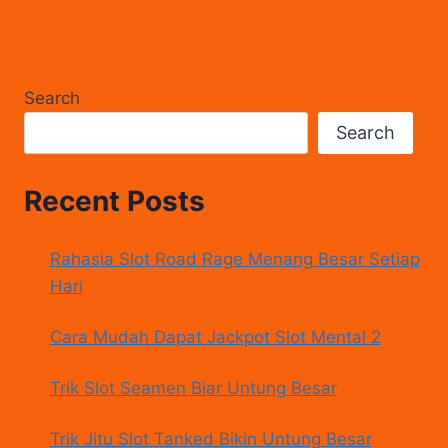
Search
Search
Recent Posts
Rahasia Slot Road Rage Menang Besar Setiap
Hari
Cara Mudah Dapat Jackpot Slot Mental 2
Trik Slot Seamen Biar Untung Besar
Trik Jitu Slot Tanked Bikin Untung Besar