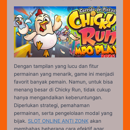
Dengan tampilan yang lucu dan fitur
permainan yang menarik, game ini menjadi
favorit banyak pemain. Namun, untuk bisa
menang besar di Chicky Run, tidak cukup
hanya mengandalkan keberuntungan.
Diperlukan strategi, pemahaman
permainan, serta pengelolaan modal yang
bijak.
SLOT ONLINE ANTI ZONK
akan
membahas beberapa cara efektif agar