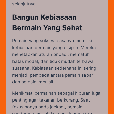
selanjutnya.
Bangun Kebiasaan
Bermain Yang Sehat
Pemain yang sukses biasanya memiliki
kebiasaan bermain yang disiplin. Mereka
menetapkan aturan pribadi, mematuhi
batas modal, dan tidak mudah terbawa
suasana. Kebiasaan sederhana ini sering
menjadi pembeda antara pemain sabar
dan pemain impulsif.
Menikmati permainan sebagai hiburan juga
penting agar tekanan berkurang. Saat
fokus hanya pada jackpot, pemain
cenderung mudah kecewa. Namun jika