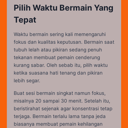
Pilih Waktu Bermain Yang
Tepat
Waktu bermain sering kali memengaruhi
fokus dan kualitas keputusan. Bermain saat
tubuh lelah atau pikiran sedang penuh
tekanan membuat pemain cenderung
kurang sabar. Oleh sebab itu, pilih waktu
ketika suasana hati tenang dan pikiran
lebih segar.
Buat sesi bermain singkat namun fokus,
misalnya 20 sampai 30 menit. Setelah itu,
beristirahat sejenak agar konsentrasi tetap
terjaga. Bermain terlalu lama tanpa jeda
biasanya membuat pemain kehilangan