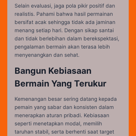
Selain evaluasi, jaga pola pikir positif dan
realistis. Pahami bahwa hasil permainan
bersifat acak sehingga tidak ada jaminan
menang setiap hari. Dengan sikap santai
dan tidak berlebihan dalam berekspektasi,
pengalaman bermain akan terasa lebih
menyenangkan dan sehat.
Bangun Kebiasaan
Bermain Yang Terukur
Kemenangan besar sering datang kepada
pemain yang sabar dan konsisten dalam
menerapkan aturan pribadi. Kebiasaan
seperti menetapkan modal, memilih
taruhan stabil, serta berhenti saat target