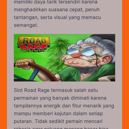
memiliki daya tarik tersendiri karena
menghadirkan suasana cepat, penuh
tantangan, serta visual yang memacu
semangat.
Slot Road Rage termasuk salah satu
permainan yang banyak diminati karena
tampilannya energik dan fitur menarik yang
mampu memberi kejutan dalam setiap
putaran. Tidak sedikit pemain mencari
rahasia agar peluang menang besar bisa