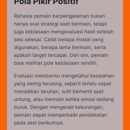
Pola Pikir Positif
Rahasia pemain berpengalaman bukan
hanya soal strategi saat bermain, tetapi
juga kebiasaan mengevaluasi hasil setelah
sesi selesai. Catat berapa modal yang
digunakan, berapa lama bermain, serta
apakah target tercapai. Dari sini, pemain
bisa melihat pola kebiasaan sendiri.
Evaluasi membantu mengetahui kesalahan
yang sering terulang, seperti terlalu cepat
menaikkan taruhan, sulit berhenti saat
untung, atau bermain ketika emosi sedang
buruk. Dengan mengenali kekurangan,
pemain dapat memperbaiki pendekatan
pada sesi berikutnya.