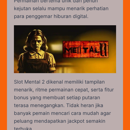
Permainan bertema unik dan penuh
kejutan selalu mampu menarik perhatian
para penggemar hiburan digital.
Slot Mental 2 dikenal memiliki tampilan
menarik, ritme permainan cepat, serta fitur
bonus yang membuat setiap putaran
terasa menegangkan. Tidak heran jika
banyak pemain mencari cara mudah agar
peluang mendapatkan jackpot semakin
terbuka.