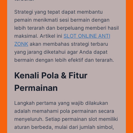
Strategi yang tepat dapat membantu
pemain menikmati sesi bermain dengan
lebih terarah dan berpeluang memberi hasil
maksimal. Artikel ini
SLOT ONLINE ANTI
ZONK
akan membahas strategi terbaru
yang jarang diketahui agar Anda dapat
bermain dengan lebih efektif dan terarah.
Kenali Pola & Fitur
Permainan
Langkah pertama yang wajib dilakukan
adalah memahami pola permainan secara
menyeluruh. Setiap permainan slot memiliki
aturan berbeda, mulai dari jumlah simbol,