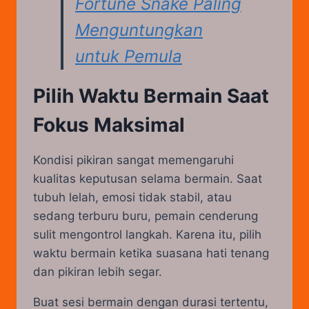
Fortune Snake Paling
Menguntungkan
untuk Pemula
Pilih Waktu Bermain Saat
Fokus Maksimal
Kondisi pikiran sangat memengaruhi
kualitas keputusan selama bermain. Saat
tubuh lelah, emosi tidak stabil, atau
sedang terburu buru, pemain cenderung
sulit mengontrol langkah. Karena itu, pilih
waktu bermain ketika suasana hati tenang
dan pikiran lebih segar.
Buat sesi bermain dengan durasi tertentu,