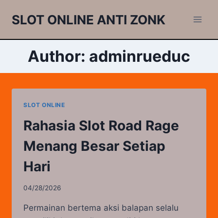
Skip
SLOT ONLINE ANTI ZONK
to
content
Author: adminrueduc
SLOT ONLINE
Rahasia Slot Road Rage
Menang Besar Setiap
Hari
04/28/2026
Permainan bertema aksi balapan selalu