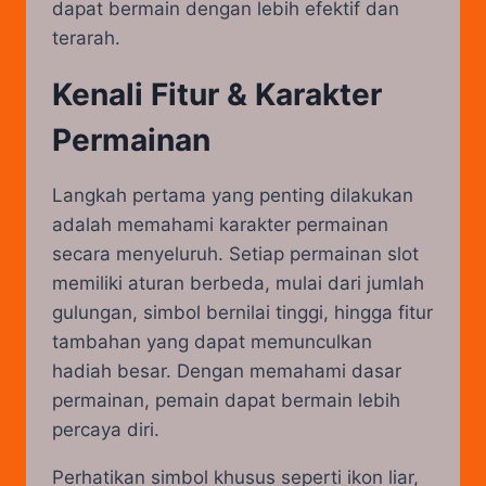
dapat bermain dengan lebih efektif dan
terarah.
Kenali Fitur & Karakter
Permainan
Langkah pertama yang penting dilakukan
adalah memahami karakter permainan
secara menyeluruh. Setiap permainan slot
memiliki aturan berbeda, mulai dari jumlah
gulungan, simbol bernilai tinggi, hingga fitur
tambahan yang dapat memunculkan
hadiah besar. Dengan memahami dasar
permainan, pemain dapat bermain lebih
percaya diri.
Perhatikan simbol khusus seperti ikon liar,