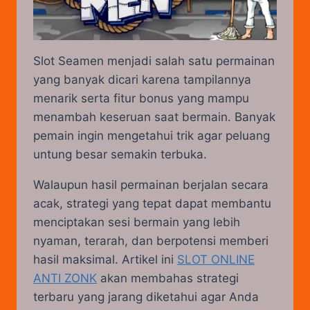
Slot Seamen menjadi salah satu permainan
yang banyak dicari karena tampilannya
menarik serta fitur bonus yang mampu
menambah keseruan saat bermain. Banyak
pemain ingin mengetahui trik agar peluang
untung besar semakin terbuka.
Walaupun hasil permainan berjalan secara
acak, strategi yang tepat dapat membantu
menciptakan sesi bermain yang lebih
nyaman, terarah, dan berpotensi memberi
hasil maksimal. Artikel ini
SLOT ONLINE
ANTI ZONK
akan membahas strategi
terbaru yang jarang diketahui agar Anda