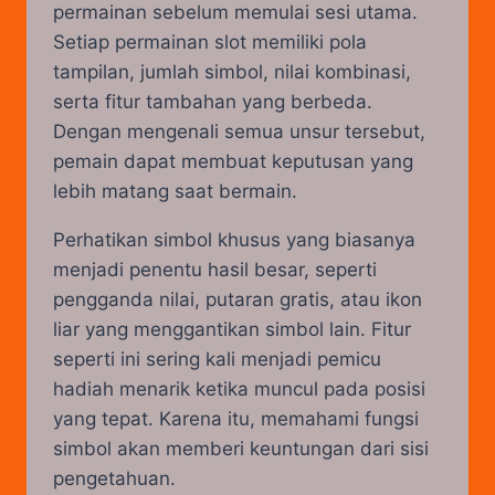
permainan sebelum memulai sesi utama.
Setiap permainan slot memiliki pola
tampilan, jumlah simbol, nilai kombinasi,
serta fitur tambahan yang berbeda.
Dengan mengenali semua unsur tersebut,
pemain dapat membuat keputusan yang
lebih matang saat bermain.
Perhatikan simbol khusus yang biasanya
menjadi penentu hasil besar, seperti
pengganda nilai, putaran gratis, atau ikon
liar yang menggantikan simbol lain. Fitur
seperti ini sering kali menjadi pemicu
hadiah menarik ketika muncul pada posisi
yang tepat. Karena itu, memahami fungsi
simbol akan memberi keuntungan dari sisi
pengetahuan.