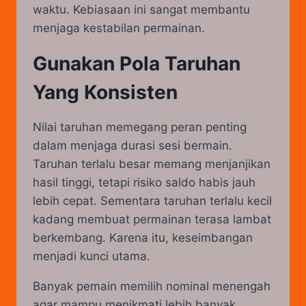
waktu. Kebiasaan ini sangat membantu
menjaga kestabilan permainan.
Gunakan Pola Taruhan
Yang Konsisten
Nilai taruhan memegang peran penting
dalam menjaga durasi sesi bermain.
Taruhan terlalu besar memang menjanjikan
hasil tinggi, tetapi risiko saldo habis jauh
lebih cepat. Sementara taruhan terlalu kecil
kadang membuat permainan terasa lambat
berkembang. Karena itu, keseimbangan
menjadi kunci utama.
Banyak pemain memilih nominal menengah
agar mampu menikmati lebih banyak