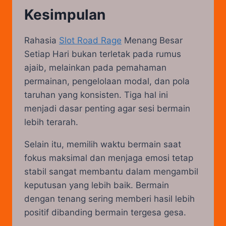
Kesimpulan
Rahasia
Slot Road Rage
Menang Besar
Setiap Hari bukan terletak pada rumus
ajaib, melainkan pada pemahaman
permainan, pengelolaan modal, dan pola
taruhan yang konsisten. Tiga hal ini
menjadi dasar penting agar sesi bermain
lebih terarah.
Selain itu, memilih waktu bermain saat
fokus maksimal dan menjaga emosi tetap
stabil sangat membantu dalam mengambil
keputusan yang lebih baik. Bermain
dengan tenang sering memberi hasil lebih
positif dibanding bermain tergesa gesa.