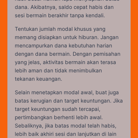
dana. Akibatnya, saldo cepat habis dan
sesi bermain berakhir tanpa kendali.
Tentukan jumlah modal khusus yang
memang disiapkan untuk hiburan. Jangan
mencampurkan dana kebutuhan harian
dengan dana bermain. Dengan pemisahan
yang jelas, aktivitas bermain akan terasa
lebih aman dan tidak menimbulkan
tekanan keuangan.
Selain menetapkan modal awal, buat juga
batas kerugian dan target keuntungan. Jika
target keuntungan sudah tercapai,
pertimbangkan berhenti lebih awal.
Sebaliknya, jika batas modal telah habis,
lebih baik akhiri sesi dan lanjutkan di lain